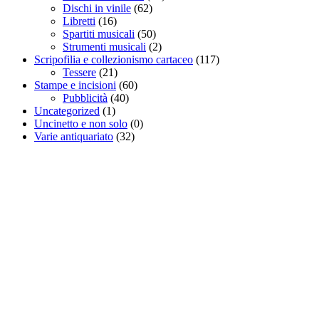
Dischi in vinile
(62)
Libretti
(16)
Spartiti musicali
(50)
Strumenti musicali
(2)
Scripofilia e collezionismo cartaceo
(117)
Tessere
(21)
Stampe e incisioni
(60)
Pubblicità
(40)
Uncategorized
(1)
Uncinetto e non solo
(0)
Varie antiquariato
(32)