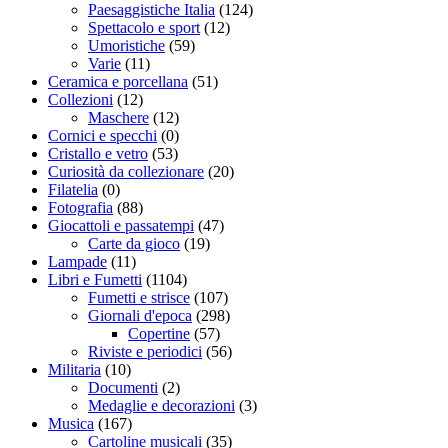
Paesaggistiche Italia
(124)
Spettacolo e sport
(12)
Umoristiche
(59)
Varie
(11)
Ceramica e porcellana
(51)
Collezioni
(12)
Maschere
(12)
Cornici e specchi
(0)
Cristallo e vetro
(53)
Curiosità da collezionare
(20)
Filatelia
(0)
Fotografia
(88)
Giocattoli e passatempi
(47)
Carte da gioco
(19)
Lampade
(11)
Libri e Fumetti
(1104)
Fumetti e strisce
(107)
Giornali d'epoca
(298)
Copertine
(57)
Riviste e periodici
(56)
Militaria
(10)
Documenti
(2)
Medaglie e decorazioni
(3)
Musica
(167)
Cartoline musicali
(35)