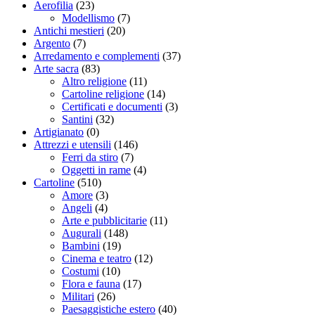
Aerofilia
(23)
Modellismo
(7)
Antichi mestieri
(20)
Argento
(7)
Arredamento e complementi
(37)
Arte sacra
(83)
Altro religione
(11)
Cartoline religione
(14)
Certificati e documenti
(3)
Santini
(32)
Artigianato
(0)
Attrezzi e utensili
(146)
Ferri da stiro
(7)
Oggetti in rame
(4)
Cartoline
(510)
Amore
(3)
Angeli
(4)
Arte e pubblicitarie
(11)
Augurali
(148)
Bambini
(19)
Cinema e teatro
(12)
Costumi
(10)
Flora e fauna
(17)
Militari
(26)
Paesaggistiche estero
(40)