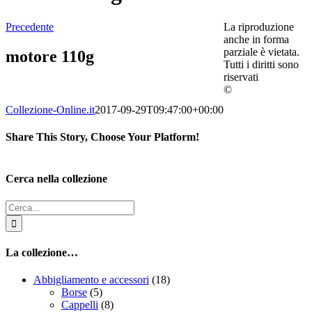
Precedente
La riproduzione
anche in forma
parziale è vietata.
motore 110g
Tutti i diritti sono
riservati
©
Collezione-Online.it
2017-09-29T09:47:00+00:00
Share This Story, Choose Your Platform!
Facebook
Twitter
Reddit
LinkedIn
Tumblr
Pinterest
Vk
Email
Cerca nella collezione
Cerca
per:
La collezione…
Abbigliamento e accessori
(18)
Borse
(5)
Cappelli
(8)