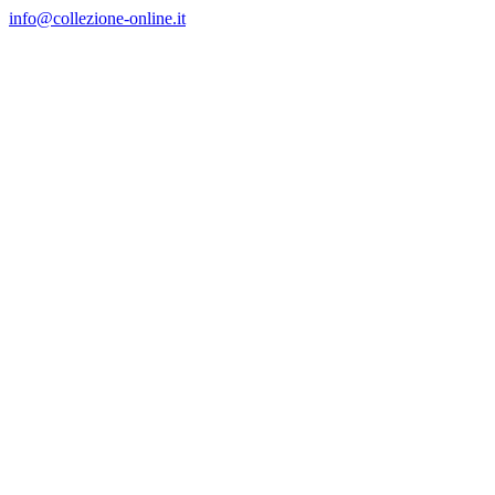
Salta
info@collezione-online.it
al
contenuto