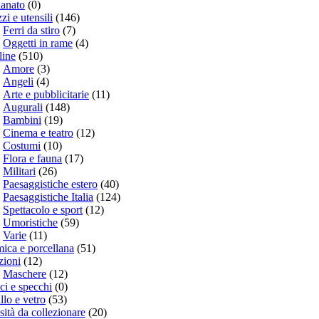
ianato
(0)
zi e utensili
(146)
Ferri da stiro
(7)
Oggetti in rame
(4)
line
(510)
Amore
(3)
Angeli
(4)
Arte e pubblicitarie
(11)
Augurali
(148)
Bambini
(19)
Cinema e teatro
(12)
Costumi
(10)
Flora e fauna
(17)
Militari
(26)
Paesaggistiche estero
(40)
Paesaggistiche Italia
(124)
Spettacolo e sport
(12)
Umoristiche
(59)
Varie
(11)
ica e porcellana
(51)
zioni
(12)
Maschere
(12)
ci e specchi
(0)
llo e vetro
(53)
sità da collezionare
(20)