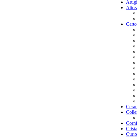
Artig
Attrez
Carto
Ceram
Colle
Corni
Crista
Curio