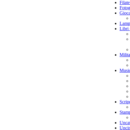
Filate
Fotog
Gioca
Lamp
Libri
Milita
Musi
Scrip
Stamp
Uncat
Uncin