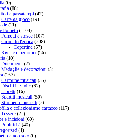
lia
(0)
rafia
(88)
ttoli e passatempi
(47)
Carte da gioco
(19)
ade
(11)
 e Fumetti
(1104)
Fumetti e strisce
(107)
Giornali d'epoca
(298)
Copertine
(57)
Riviste e periodici
(56)
ria
(10)
Documenti
(2)
Medaglie e decorazioni
(3)
ca
(167)
Cartoline musicali
(35)
Dischi in vinile
(62)
Libretti
(16)
Spartiti musicali
(50)
Strumenti musicali
(2)
ofilia e collezionismo cartaceo
(117)
Tessere
(21)
e e incisioni
(60)
Pubblicità
(40)
egorized
(1)
etto e non solo
(0)