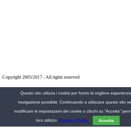
Copyright 2005/2017 - All rights reserved
VIAGGIA IN ITALIA
Questo sito utilizza i cookie per fonire la migliore esperienza
Alberghi Milano
navigazione possibile. Continuando a utilizzare questo sito s
Alberghi Venezia
Hotel Lago Maggiore
modificare le impostazioni dei cookie o clicchi su "Accetta" perm
Hotel centro Roma
Hotel economici
loro utilizzo.
Privacy e Policy
Accetta