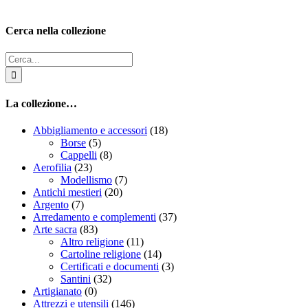
Facebook
Twitter
Reddit
LinkedIn
Tumblr
Pinterest
Vk
Email
Cerca nella collezione
Cerca
per:
La collezione…
Abbigliamento e accessori
(18)
Borse
(5)
Cappelli
(8)
Aerofilia
(23)
Modellismo
(7)
Antichi mestieri
(20)
Argento
(7)
Arredamento e complementi
(37)
Arte sacra
(83)
Altro religione
(11)
Cartoline religione
(14)
Certificati e documenti
(3)
Santini
(32)
Artigianato
(0)
Attrezzi e utensili
(146)