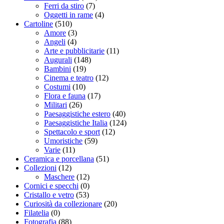
Ferri da stiro
(7)
Oggetti in rame
(4)
Cartoline
(510)
Amore
(3)
Angeli
(4)
Arte e pubblicitarie
(11)
Augurali
(148)
Bambini
(19)
Cinema e teatro
(12)
Costumi
(10)
Flora e fauna
(17)
Militari
(26)
Paesaggistiche estero
(40)
Paesaggistiche Italia
(124)
Spettacolo e sport
(12)
Umoristiche
(59)
Varie
(11)
Ceramica e porcellana
(51)
Collezioni
(12)
Maschere
(12)
Cornici e specchi
(0)
Cristallo e vetro
(53)
Curiosità da collezionare
(20)
Filatelia
(0)
Fotografia
(88)