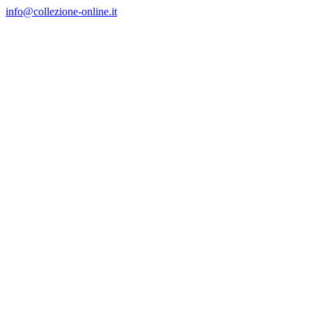
Salta
info@collezione-online.it
al
contenuto