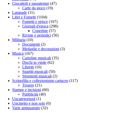
Giocattoli e passatempi
(47)
Carte da gioco
(19)
Lampade
(11)
Libri e Fumetti
(1104)
Fumetti e strisce
(107)
Giornali d'epoca
(298)
Copertine
(57)
Riviste e periodici
(56)
Militaria
(10)
Documenti
(2)
Medaglie e decorazioni
(3)
Musica
(167)
Cartoline musicali
(35)
Dischi in vinile
(62)
Libretti
(16)
Spartiti musicali
(50)
Strumenti musicali
(2)
Scripofilia e collezionismo cartaceo
(117)
Tessere
(21)
Stampe e incisioni
(60)
Pubblicità
(40)
Uncategorized
(1)
Uncinetto e non solo
(0)
Varie antiquariato
(32)