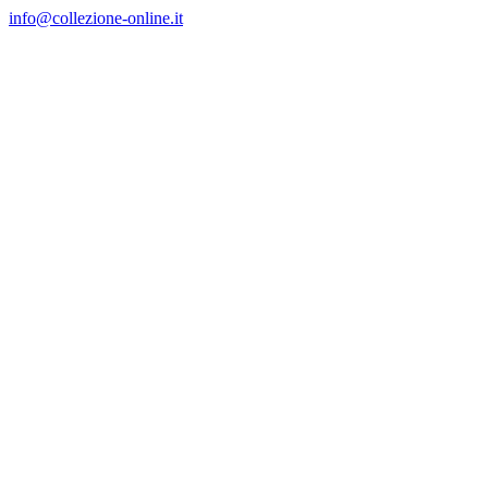
Salta
info@collezione-online.it
al
contenuto