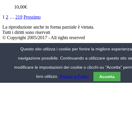
10,00
€
1
2
…
219
Prossimo
La riproduzione anche in forma parziale è vietata.
Tutti i diritti sono riservati
© Copyright 2005/2017 - All rights reserved
VIAGGIA IN ITALIA
Questo sito utilizza i cookie per fonire la migliore esperienza
Alberghi Milano
navigazione possibile. Continuando a utilizzare questo sito s
Alberghi Venezia
Hotel Lago Maggiore
modificare le impostazioni dei cookie o clicchi su "Accetta" perm
Hotel centro Roma
Hotel economici
loro utilizzo.
Privacy e Policy
Accetta