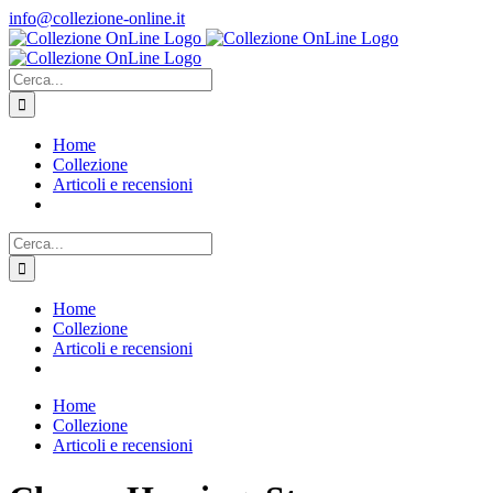
Salta
info@collezione-online.it
al
contenuto
Cerca
per:
Home
Collezione
Articoli e recensioni
Cerca
per:
Home
Collezione
Articoli e recensioni
Home
Collezione
Articoli e recensioni