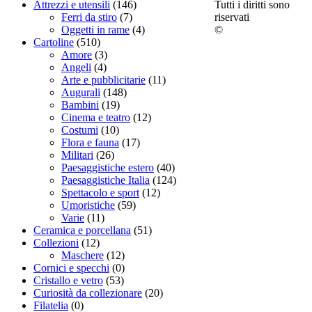
Tutti i diritti sono
Attrezzi e utensili
(146)
riservati
Ferri da stiro
(7)
©
Oggetti in rame
(4)
Cartoline
(510)
Amore
(3)
Angeli
(4)
Arte e pubblicitarie
(11)
Augurali
(148)
Bambini
(19)
Cinema e teatro
(12)
Costumi
(10)
Flora e fauna
(17)
Militari
(26)
Paesaggistiche estero
(40)
Paesaggistiche Italia
(124)
Spettacolo e sport
(12)
Umoristiche
(59)
Varie
(11)
Ceramica e porcellana
(51)
Collezioni
(12)
Maschere
(12)
Cornici e specchi
(0)
Cristallo e vetro
(53)
Curiosità da collezionare
(20)
Filatelia
(0)