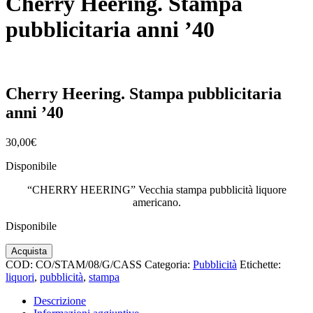
Cherry Heering. Stampa
pubblicitaria anni ’40
Cherry Heering. Stampa pubblicitaria
anni ’40
30,00
€
Disponibile
“CHERRY HEERING” Vecchia stampa pubblicità liquore
americano.
Disponibile
Cherry
Acquista
Heering.
COD:
CO/STAM/08/G/CASS
Categoria:
Pubblicità
Etichette:
Stampa
liquori
,
pubblicità
,
stampa
pubblicitaria
anni
Descrizione
'40