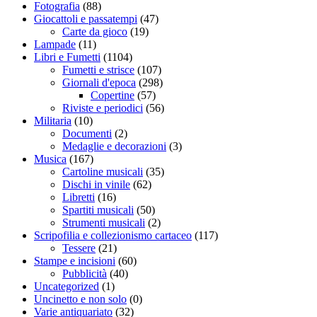
Fotografia
(88)
Giocattoli e passatempi
(47)
Carte da gioco
(19)
Lampade
(11)
Libri e Fumetti
(1104)
Fumetti e strisce
(107)
Giornali d'epoca
(298)
Copertine
(57)
Riviste e periodici
(56)
Militaria
(10)
Documenti
(2)
Medaglie e decorazioni
(3)
Musica
(167)
Cartoline musicali
(35)
Dischi in vinile
(62)
Libretti
(16)
Spartiti musicali
(50)
Strumenti musicali
(2)
Scripofilia e collezionismo cartaceo
(117)
Tessere
(21)
Stampe e incisioni
(60)
Pubblicità
(40)
Uncategorized
(1)
Uncinetto e non solo
(0)
Varie antiquariato
(32)