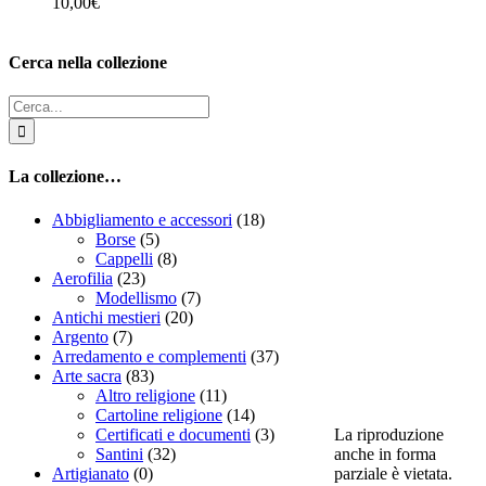
10,00
€
Cerca nella collezione
Cerca
per:
La collezione…
Abbigliamento e accessori
(18)
Borse
(5)
Cappelli
(8)
Aerofilia
(23)
Modellismo
(7)
Antichi mestieri
(20)
Argento
(7)
Arredamento e complementi
(37)
Arte sacra
(83)
Altro religione
(11)
Cartoline religione
(14)
La riproduzione
Certificati e documenti
(3)
anche in forma
Santini
(32)
parziale è vietata.
Artigianato
(0)