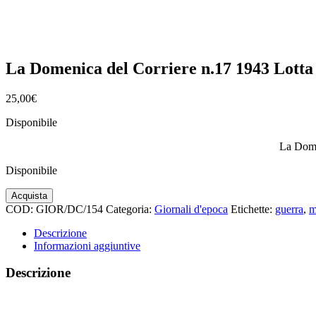
La Domenica del Corriere n.17 1943 Lotta i
25,00
€
Disponibile
La Domen
Disponibile
La
Acquista
Domenica
COD:
GIOR/DC/154
Categoria:
Giornali d'epoca
Etichette:
guerra
,
m
del
Corriere
Descrizione
n.17
Informazioni aggiuntive
1943
Lotta
Descrizione
in
Tunisia
resistenza