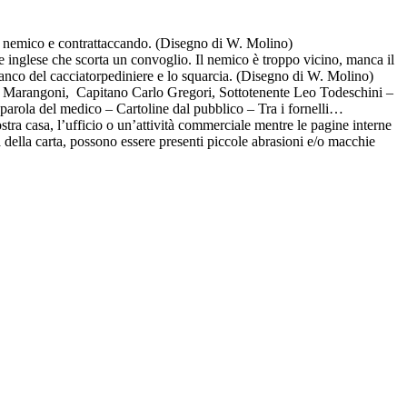
del nemico e contrattaccando. (Disegno di W. Molino)
 inglese che scorta un convoglio. Il nemico è troppo vicino, manca il
fianco del cacciatorpediniere e lo squarcia. (Disegno di W. Molino)
do Marangoni, Capitano Carlo Gregori, Sottotenente Leo Todeschini –
parola del medico – Cartoline dal pubblico – Tra i fornelli…
ostra casa, l’ufficio o un’attività commerciale mentre le pagine interne
ra della carta, possono essere presenti piccole abrasioni e/o macchie