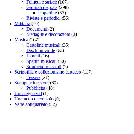
Fumetti e strisce
(107)
Giornali d'epoca
(298)
Copertine
(57)
Riviste e periodici
(56)
Militaria
(10)
Documenti
(2)
Medaglie e decorazioni
(3)
Musica
(167)
Cartoline musicali
(35)
Dischi in vinile
(62)
Libretti
(16)
Spartiti musicali
(50)
Strumenti musicali
(2)
Scripofilia e collezionismo cartaceo
(117)
Tessere
(21)
Stampe e incisioni
(60)
Pubblicità
(40)
Uncategorized
(1)
Uncinetto e non solo
(0)
Varie antiquariato
(32)