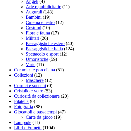
Angeli
(4)
Arte e pubblicitarie
(11)
Augurali
(148)
Bambini
(19)
Cinema e teatro
(12)
Costumi
(10)
Flora e fauna
(17)
Militari
(26)
Paesaggistiche estero
(40)
Paesaggistiche Italia
(124)
Spettacolo e sport
(12)
Umoristiche
(59)
Varie
(11)
Ceramica e porcellana
(51)
Collezioni
(12)
Maschere
(12)
Cornici e specchi
(0)
Cristallo e vetro
(53)
Curiosità da collezionare
(20)
Filatelia
(0)
Fotografia
(88)
Giocattoli e passatempi
(47)
Carte da gioco
(19)
Lampade
(11)
Libri e Fumetti
(1104)