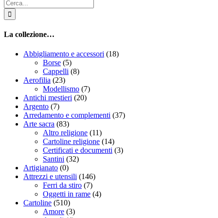
Cerca
per:
La collezione…
Abbigliamento e accessori
(18)
Borse
(5)
Cappelli
(8)
Aerofilia
(23)
Modellismo
(7)
Antichi mestieri
(20)
Argento
(7)
Arredamento e complementi
(37)
Arte sacra
(83)
Altro religione
(11)
Cartoline religione
(14)
Certificati e documenti
(3)
Santini
(32)
Artigianato
(0)
Attrezzi e utensili
(146)
Ferri da stiro
(7)
Oggetti in rame
(4)
Cartoline
(510)
Amore
(3)