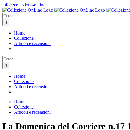
Salta
info@collezione-online.it
al
contenuto
Cerca
per:
Home
Collezione
Articoli e recensioni
Cerca
per:
Home
Collezione
Articoli e recensioni
Home
Collezione
Articoli e recensioni
La Domenica del Corriere n.17 19