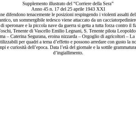
Supplemento illustrato del “Corriere della Sera”
Anno 45 n. 17 del 25 aprile 1943 XXI
liane difendono tenacemente le posizioni respingendo i violenti assalti 
ntico, un sommergibile tedesco viene attaccato da un cacciatorpediniere
di speronare e la piccola nave da guerra si getta a tutta forza contro il 
e Toschi, Tenente di Vascello Emilio Legnani, S. Tenente pilota Leopol
 – Caterina Segurana, eroina nizzarda – Orgoglio di agricoltori – La 
tilizzabili per quadri a tema d’effetto e possono arredare con gusto la n
mpi e curiosità dell’epoca. Data l’età del giornale e la sottile grammatu
d’ingiallimento.