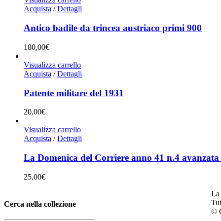
Acquista
/
Dettagli
Antico badile da trincea austriaco primi 900
180,00
€
Visualizza carrello
Acquista
/
Dettagli
Patente militare del 1931
20,00
€
Visualizza carrello
Acquista
/
Dettagli
La Domenica del Corriere anno 41 n.4 avanzata
25,00
€
La 
Tut
Cerca nella collezione
© C