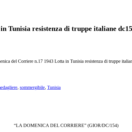
n Tunisia resistenza di truppe italiane dc1
ica del Corriere n.17 1943 Lotta in Tunisia resistenza di truppe itali
edagliere
,
sommergibile
,
Tunisia
“LA DOMENICA DEL CORRIERE” (GIOR/DC/154)