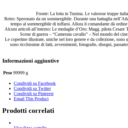
di
truppe
italiane
Fronte: La lotta in Tunisia. Le valorose truppe ita
dc154
Retro: Speronato da un sommergibile. Durante una battaglia nell’Atla
quantità
tempo al sommergibile di tuffarsi. Allora il comandante dà ordine 
Alcuni articoli all’interno: Le medaglie d’Oro: Magg. pilota Cesar
Scene di guerra – “Camerata cavallo” – Nel mondo del cinema
Le copertine illustrate, uniche nel loro genere e da collezione, sono u
sono ricchissime di fatti, avvenimenti, fotografie, disegni, passate
Informazioni aggiuntive
Peso
99999 g
Condividi su Facebook
Condividi su Twitter
Condividi su Pinterest
Email This Product
Prodotti correlati
Visualizza carrello