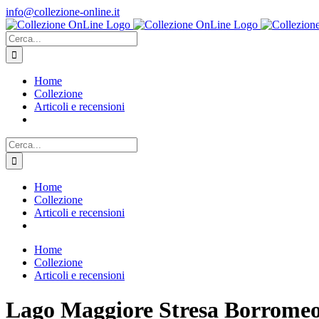
Salta
info@collezione-online.it
al
contenuto
Cerca
per:
Home
Collezione
Articoli e recensioni
Cerca
per:
Home
Collezione
Articoli e recensioni
Home
Collezione
Articoli e recensioni
Lago Maggiore Stresa Borromeo 