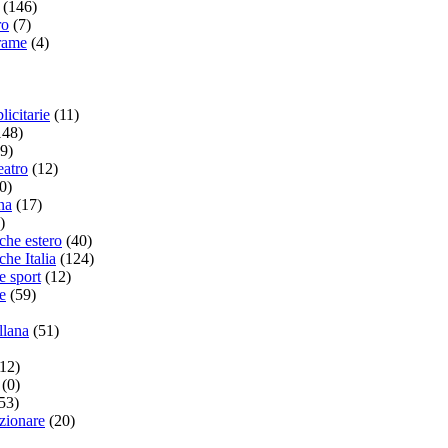
(146)
ro
(7)
 rame
(4)
licitarie
(11)
148)
9)
eatro
(12)
0)
na
(17)
)
che estero
(40)
che Italia
(124)
e sport
(12)
e
(59)
llana
(51)
(12)
(0)
53)
ezionare
(20)