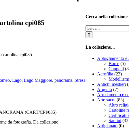
Cerca nella collezione
rtolina cpi085
Cerca
per:
La collezione…
 cartolina cpi085
Abbigliamento e 
Borse
(5)
Cappelli
(8
Aerofilia
(23)
Modellism
romeo
,
Lago
,
Lago Maggiore
,
panorama
,
Stresa
Antichi mestieri
(
Argento
(7)
Arredamento e c
Arte sacra
(83)
Altro relig
Cartoline r
NORAMA (CART/CPI/085)
Certificati
Santini
(32
ome da fotografia. Da collezione!
Artigianato
(0)