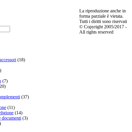
La riproduzione anche in
forma parziale è vietata.
Tutti i diritti sono riservati
© Copyright 2005/2017 -
All rights reserved
accessori
(18)
)
o
(7)
20)
omplementi
(37)
ione
(11)
eligione
(14)
 e documenti
(3)
)