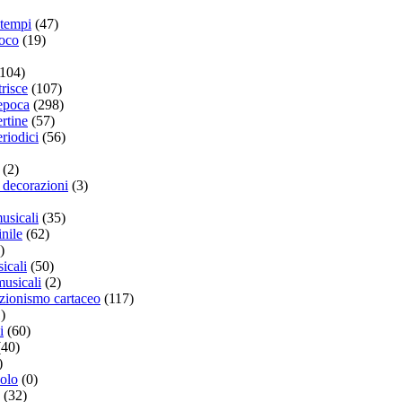
atempi
(47)
ioco
(19)
1104)
trisce
(107)
'epoca
(298)
rtine
(57)
eriodici
(56)
(2)
 decorazioni
(3)
usicali
(35)
inile
(62)
)
sicali
(50)
musicali
(2)
lezionismo cartaceo
(117)
)
i
(60)
(40)
)
solo
(0)
(32)