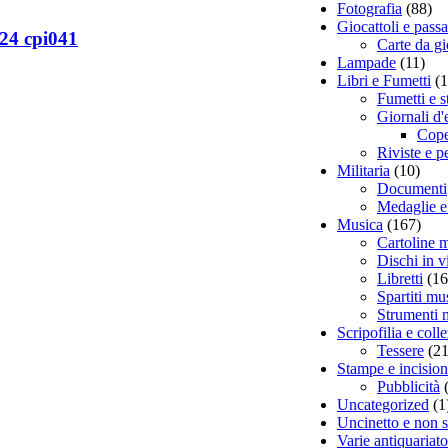
Fotografia
(88)
Giocattoli e pass
924 cpi041
Carte da g
Lampade
(11)
Libri e Fumetti
(
Fumetti e s
Giornali d
Cope
Riviste e p
Militaria
(10)
Documenti
Medaglie e
Musica
(167)
Cartoline m
Dischi in v
Libretti
(16
Spartiti mu
Strumenti 
Scripofilia e col
Tessere
(21
Stampe e incision
Pubblicità
Uncategorized
(1
Uncinetto e non 
Varie antiquariato