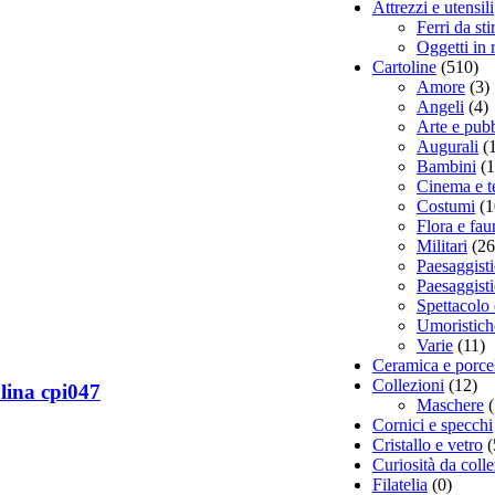
Attrezzi e utensili
Ferri da sti
Oggetti in
Cartoline
(510)
Amore
(3)
Angeli
(4)
Arte e pubb
Augurali
(
Bambini
(1
Cinema e t
Costumi
(1
Flora e fau
Militari
(26
Paesaggisti
Paesaggisti
Spettacolo 
Umoristich
Varie
(11)
Ceramica e porce
Collezioni
(12)
lina cpi047
Maschere
Cornici e specchi
Cristallo e vetro
(
Curiosità da coll
Filatelia
(0)