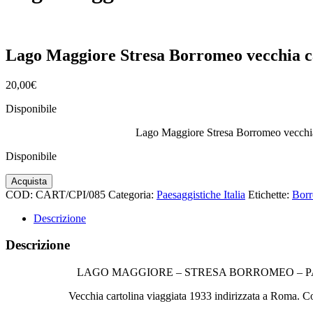
Lago Maggiore Stresa Borromeo vecchia ca
20,00
€
Disponibile
Lago Maggiore Stresa Borromeo vecchia
Disponibile
Lago
Acquista
Maggiore
COD:
CART/CPI/085
Categoria:
Paesaggistiche Italia
Etichette:
Bor
Stresa
Borromeo
Descrizione
vecchia
cartolina
Descrizione
cpi085
quantità
LAGO MAGGIORE – STRESA BORROMEO – PA
Vecchia cartolina viaggiata 1933 indirizzata a Roma. C