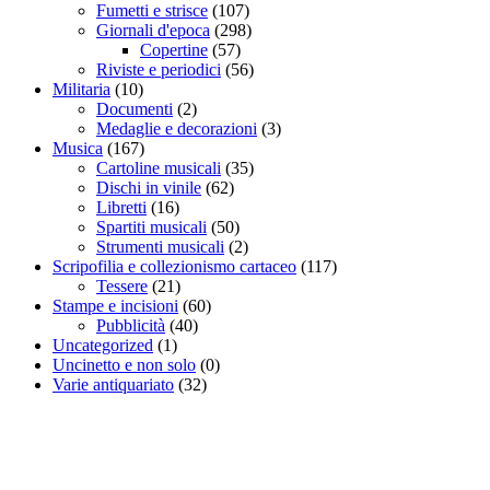
Fumetti e strisce
(107)
Giornali d'epoca
(298)
Copertine
(57)
Riviste e periodici
(56)
Militaria
(10)
Documenti
(2)
Medaglie e decorazioni
(3)
Musica
(167)
Cartoline musicali
(35)
Dischi in vinile
(62)
Libretti
(16)
Spartiti musicali
(50)
Strumenti musicali
(2)
Scripofilia e collezionismo cartaceo
(117)
Tessere
(21)
Stampe e incisioni
(60)
Pubblicità
(40)
Uncategorized
(1)
Uncinetto e non solo
(0)
Varie antiquariato
(32)