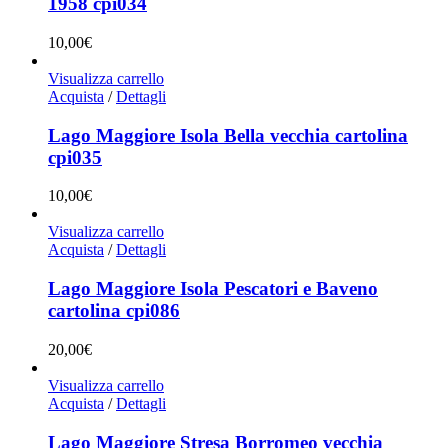
1958 cpi034
10,00
€
Visualizza carrello
Acquista
/
Dettagli
Lago Maggiore Isola Bella vecchia cartolina
cpi035
10,00
€
Visualizza carrello
Acquista
/
Dettagli
Lago Maggiore Isola Pescatori e Baveno
cartolina cpi086
20,00
€
Visualizza carrello
Acquista
/
Dettagli
Lago Maggiore Stresa Borromeo vecchia