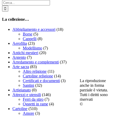
Cerca
per:
La collezione…
Abbigliamento e accessori
(18)
Borse
(5)
Cappelli
(8)
Aerofilia
(23)
Modellismo
(7)
Antichi mestieri
(20)
Argento
(7)
Arredamento e complementi
(37)
Arte sacra
(83)
Altro religione
(11)
Cartoline religione
(14)
La riproduzione
Certificati e documenti
(3)
anche in forma
Santini
(32)
parziale è vietata.
Artigianato
(0)
Tutti i diritti sono
Attrezzi e utensili
(146)
riservati
Ferri da stiro
(7)
©
Oggetti in rame
(4)
Cartoline
(510)
Amore
(3)