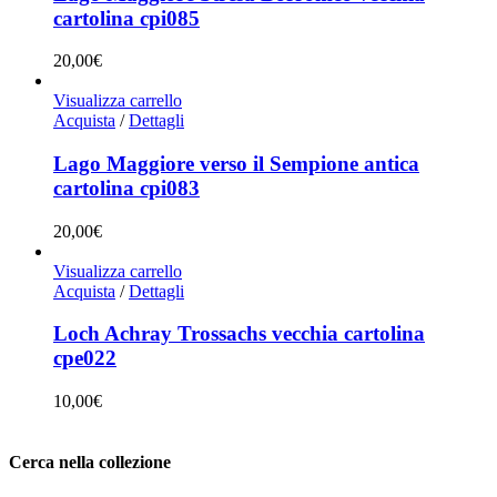
cartolina cpi085
20,00
€
Visualizza carrello
Acquista
/
Dettagli
Lago Maggiore verso il Sempione antica
cartolina cpi083
20,00
€
Visualizza carrello
Acquista
/
Dettagli
Loch Achray Trossachs vecchia cartolina
cpe022
10,00
€
Cerca nella collezione