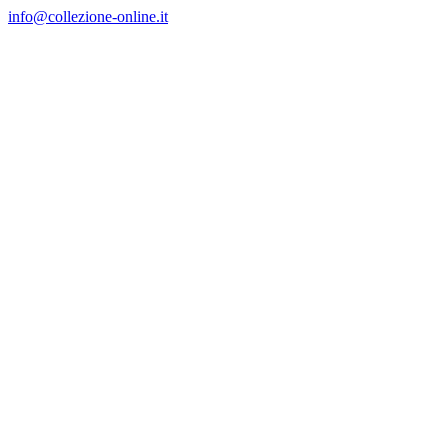
Salta
info@collezione-online.it
al
contenuto