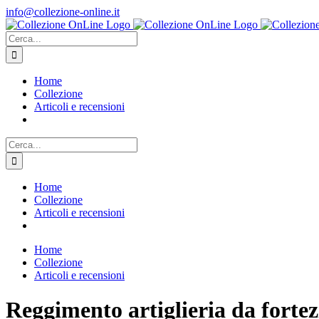
Salta
info@collezione-online.it
al
contenuto
Cerca
per:
Home
Collezione
Articoli e recensioni
Cerca
per:
Home
Collezione
Articoli e recensioni
Home
Collezione
Articoli e recensioni
Reggimento artiglieria da fortez