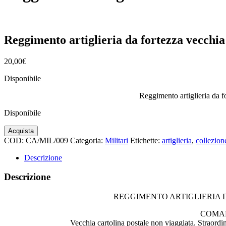
Reggimento artiglieria da fortezza vecchia
20,00
€
Disponibile
Reggimento artiglieria da f
Disponibile
Reggimento
Acquista
artiglieria
COD:
CA/MIL/009
Categoria:
Militari
Etichette:
artiglieria
,
collezion
da
fortezza
Descrizione
vecchia
cartolina
Descrizione
quantità
REGGIMENTO ARTIGLIERIA D
COMA
Vecchia cartolina postale non viaggiata. Straordi