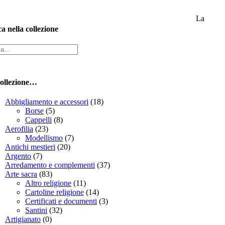
La
a nella collezione
a
ollezione…
Abbigliamento e accessori
(18)
Borse
(5)
Cappelli
(8)
Aerofilia
(23)
Modellismo
(7)
Antichi mestieri
(20)
Argento
(7)
Arredamento e complementi
(37)
Arte sacra
(83)
Altro religione
(11)
Cartoline religione
(14)
Certificati e documenti
(3)
Santini
(32)
Artigianato
(0)