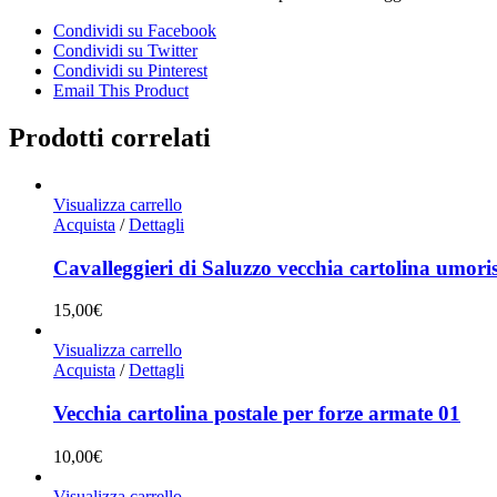
Condividi su Facebook
Condividi su Twitter
Condividi su Pinterest
Email This Product
Prodotti correlati
Visualizza carrello
Acquista
/
Dettagli
Cavalleggieri di Saluzzo vecchia cartolina umoris
15,00
€
Visualizza carrello
Acquista
/
Dettagli
Vecchia cartolina postale per forze armate 01
10,00
€
Visualizza carrello