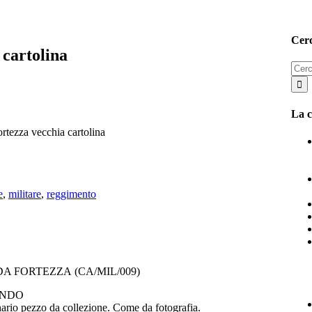
Cerc
 cartolina
Cerc
per:
La c
ortezza vecchia cartolina
e
,
militare
,
reggimento
A FORTEZZA (CA/MIL/009)
NDO
nario pezzo da collezione. Come da fotografia.