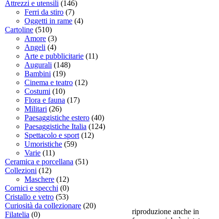
Attrezzi e utensili
(146)
Ferri da stiro
(7)
Oggetti in rame
(4)
Cartoline
(510)
Amore
(3)
Angeli
(4)
Arte e pubblicitarie
(11)
Augurali
(148)
Bambini
(19)
Cinema e teatro
(12)
Costumi
(10)
Flora e fauna
(17)
Militari
(26)
Paesaggistiche estero
(40)
Paesaggistiche Italia
(124)
Spettacolo e sport
(12)
Umoristiche
(59)
Varie
(11)
Ceramica e porcellana
(51)
Collezioni
(12)
Maschere
(12)
Cornici e specchi
(0)
Cristallo e vetro
(53)
Curiosità da collezionare
(20)
riproduzione anche in
Filatelia
(0)