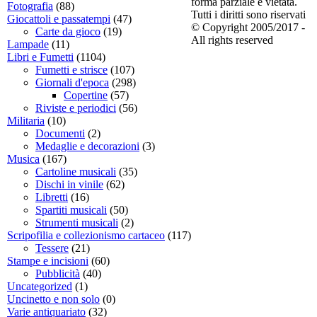
forma parziale è vietata.
Fotografia
(88)
Tutti i diritti sono riservati
Giocattoli e passatempi
(47)
© Copyright 2005/2017 -
Carte da gioco
(19)
All rights reserved
Lampade
(11)
Libri e Fumetti
(1104)
Fumetti e strisce
(107)
Giornali d'epoca
(298)
Copertine
(57)
Riviste e periodici
(56)
Militaria
(10)
Documenti
(2)
Medaglie e decorazioni
(3)
Musica
(167)
Cartoline musicali
(35)
Dischi in vinile
(62)
Libretti
(16)
Spartiti musicali
(50)
Strumenti musicali
(2)
Scripofilia e collezionismo cartaceo
(117)
Tessere
(21)
Stampe e incisioni
(60)
Pubblicità
(40)
Uncategorized
(1)
Uncinetto e non solo
(0)
Varie antiquariato
(32)