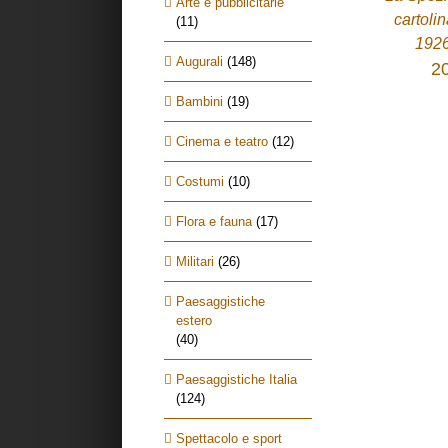
Arte e pubblicitarie
cartoli
(11)
1926
Augurali
(148)
2
Bambini
(19)
Cinema e teatro
(12)
Costumi
(10)
Flora e fauna
(17)
Militari
(26)
Paesaggistiche
estero
(40)
Paesaggistiche Italia
(124)
Spettacolo e sport