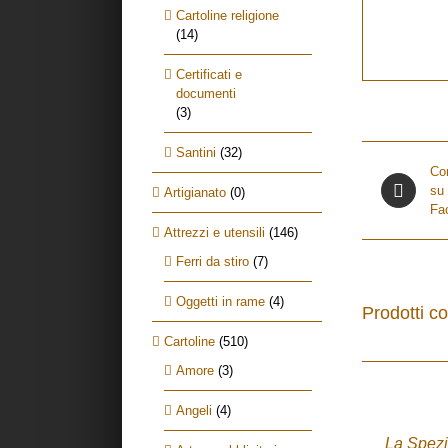
Cartoline religione
(14)
Certificati e
documenti
(3)
Santini
(32)
Con
su
Artigianato
(0)
Fa
Attrezzi e utensili
(146)
Ferri da stiro
(7)
Oggetti in rame
(4)
Prodotti co
Cartoline
(510)
Amore
(3)
ACQUISTA
/
Angeli
(4)
DETTAGLI
La Spez