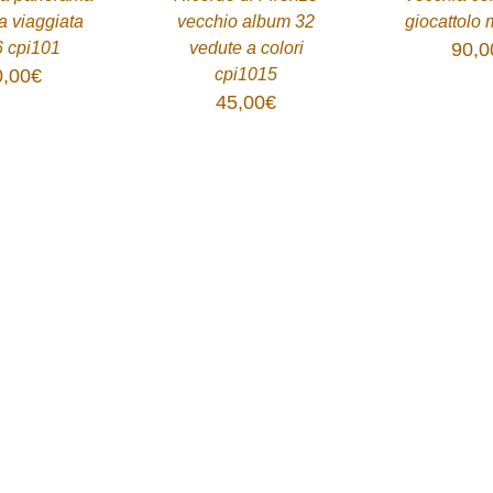
na viaggiata
vecchio album 32
giocattolo
 cpi101
vedute a colori
90,0
0,00
€
cpi1015
45,00
€