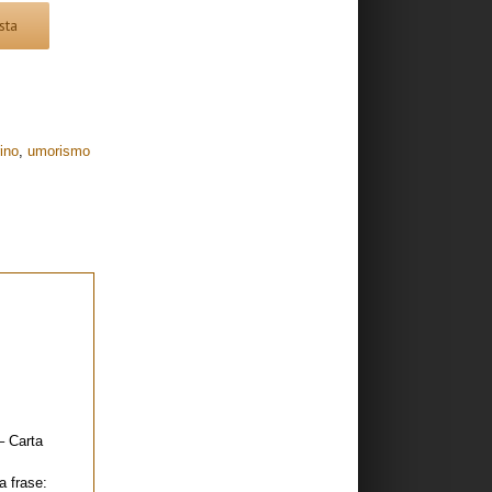
sta
ino
,
umorismo
– Carta
a frase: