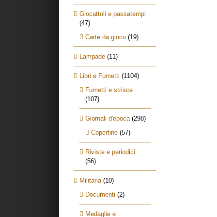
Giocattoli e passatempi
(47)
Carte da gioco
(19)
Lampade
(11)
Libri e Fumetti
(1104)
Fumetti e strisce
(107)
Giornali d'epoca
(298)
Copertine
(57)
Riviste e periodici
(56)
Militaria
(10)
Documenti
(2)
Medaglie e