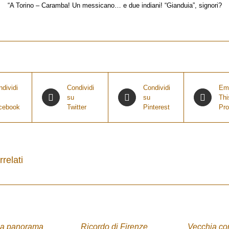
“A Torino – Caramba! Un messicano… e due indiani! “Gianduia”, signori?
dividi
Condividi
Condividi
Em
su
su
Thi
cebook
Twitter
Pinterest
Pro
rrelati
ACQUISTA
ACQUISTA
/
/
DETTAGLI
DETTAGLI
ia panorama
Ricordo di Firenze
Vecchia c