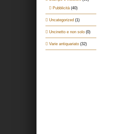
Pubblicità
(40)
Uncategorized
(1)
Uncinetto e non solo
(0)
Varie antiquariato
(32)