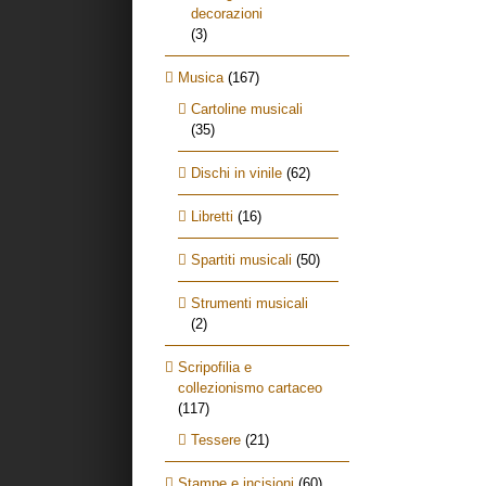
decorazioni
(3)
Musica
(167)
Cartoline musicali
(35)
Dischi in vinile
(62)
Libretti
(16)
Spartiti musicali
(50)
Strumenti musicali
(2)
Scripofilia e
collezionismo cartaceo
(117)
Tessere
(21)
Stampe e incisioni
(60)