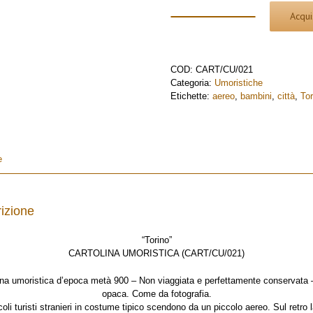
Acqui
Torino
e
piccoli
turisti
COD:
CART/CU/021
vecchia
Categoria:
Umoristiche
cartolina
Etichette:
aereo
,
bambini
,
città
,
Tor
umoristica
cu021
quantità
e
izione
“Torino”
CARTOLINA UMORISTICA (CART/CU/021)
ina umoristica d’epoca metà 900 – Non viaggiata e perfettamente conservata 
opaca. Come da fotografia.
coli turisti stranieri in costume tipico scendono da un piccolo aereo. Sul retro l