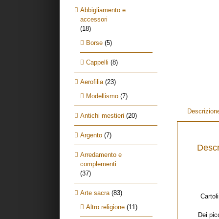
Abbigliamento e
accessori
(18)
Borse
(5)
Cappelli
(8)
Aerofilia
(23)
Modellismo
(7)
Descrizion
Antichi mestieri
(20)
Argento
(7)
Descr
Arredamento e
complementi
(37)
Arte sacra
(83)
Cartol
Altro religione
(11)
Dei pic