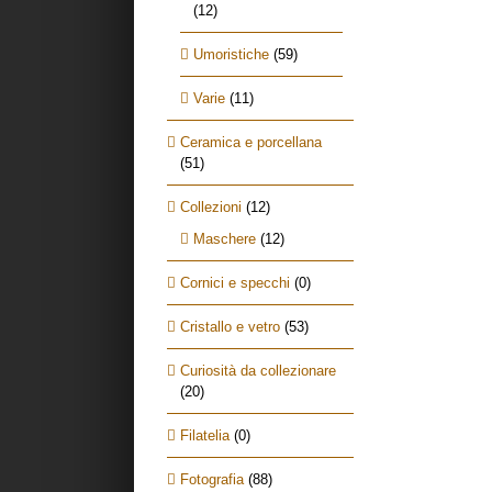
(12)
Umoristiche
(59)
Varie
(11)
Ceramica e porcellana
(51)
Collezioni
(12)
Maschere
(12)
Cornici e specchi
(0)
Cristallo e vetro
(53)
Curiosità da collezionare
(20)
Filatelia
(0)
Fotografia
(88)