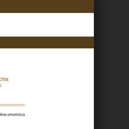
chia
1
olina umoristica