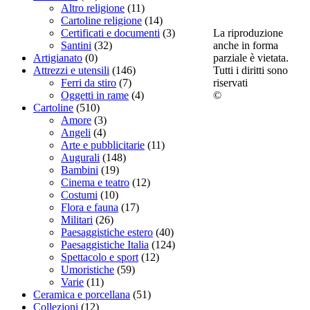
Altro religione
(11)
Cartoline religione
(14)
La riproduzione
Certificati e documenti
(3)
anche in forma
Santini
(32)
parziale è vietata.
Artigianato
(0)
Tutti i diritti sono
Attrezzi e utensili
(146)
riservati
Ferri da stiro
(7)
©
Oggetti in rame
(4)
Cartoline
(510)
Amore
(3)
Angeli
(4)
Arte e pubblicitarie
(11)
Augurali
(148)
Bambini
(19)
Cinema e teatro
(12)
Costumi
(10)
Flora e fauna
(17)
Militari
(26)
Paesaggistiche estero
(40)
Paesaggistiche Italia
(124)
Spettacolo e sport
(12)
Umoristiche
(59)
Varie
(11)
Ceramica e porcellana
(51)
Collezioni
(12)