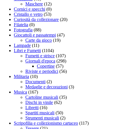
Maschere
(12)
Cornici e specchi
(0)
Cristallo e vetro
(53)
Curiosità da collezionare
(20)
Filatelia
(0)
Fotografia
(88)
Giocattoli e passatempi
(47)
Carte da gioco
(19)
Lampade
(11)
Libri e Fumetti
(1104)
Fumetti e strisce
(107)
Giornali d'epoca
(298)
Copertine
(57)
Riviste e periodici
(56)
Militaria
(10)
Documenti
(2)
Medaglie e decorazioni
(3)
Musica
(167)
Cartoline musicali
(35)
Dischi in vinile
(62)
Libretti
(16)
Spartiti musicali
(50)
Strumenti musicali
(2)
Scripofilia e collezionismo cartaceo
(117)
Tessere
(21)