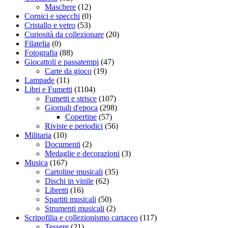
Maschere
(12)
Cornici e specchi
(0)
Cristallo e vetro
(53)
Curiosità da collezionare
(20)
Filatelia
(0)
Fotografia
(88)
Giocattoli e passatempi
(47)
Carte da gioco
(19)
Lampade
(11)
Libri e Fumetti
(1104)
Fumetti e strisce
(107)
Giornali d'epoca
(298)
Copertine
(57)
Riviste e periodici
(56)
Militaria
(10)
Documenti
(2)
Medaglie e decorazioni
(3)
Musica
(167)
Cartoline musicali
(35)
Dischi in vinile
(62)
Libretti
(16)
Spartiti musicali
(50)
Strumenti musicali
(2)
Scripofilia e collezionismo cartaceo
(117)
Tessere
(21)