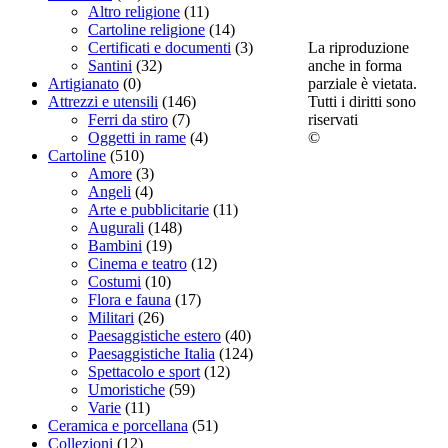
Altro religione
(11)
Cartoline religione
(14)
La riproduzione
Certificati e documenti
(3)
anche in forma
Santini
(32)
parziale è vietata.
Artigianato
(0)
Tutti i diritti sono
Attrezzi e utensili
(146)
riservati
Ferri da stiro
(7)
©
Oggetti in rame
(4)
Cartoline
(510)
Amore
(3)
Angeli
(4)
Arte e pubblicitarie
(11)
Augurali
(148)
Bambini
(19)
Cinema e teatro
(12)
Costumi
(10)
Flora e fauna
(17)
Militari
(26)
Paesaggistiche estero
(40)
Paesaggistiche Italia
(124)
Spettacolo e sport
(12)
Umoristiche
(59)
Varie
(11)
Ceramica e porcellana
(51)
Collezioni
(12)