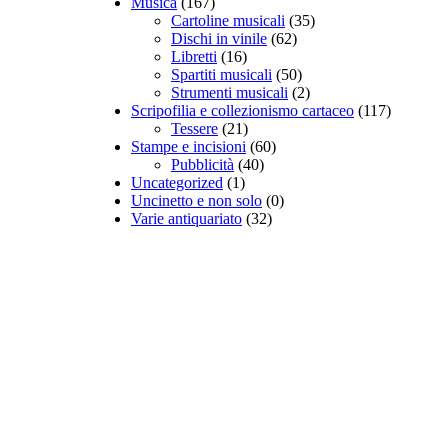
Musica
(167)
Cartoline musicali
(35)
Dischi in vinile
(62)
Libretti
(16)
Spartiti musicali
(50)
Strumenti musicali
(2)
Scripofilia e collezionismo cartaceo
(117)
Tessere
(21)
Stampe e incisioni
(60)
Pubblicità
(40)
Uncategorized
(1)
Uncinetto e non solo
(0)
Varie antiquariato
(32)