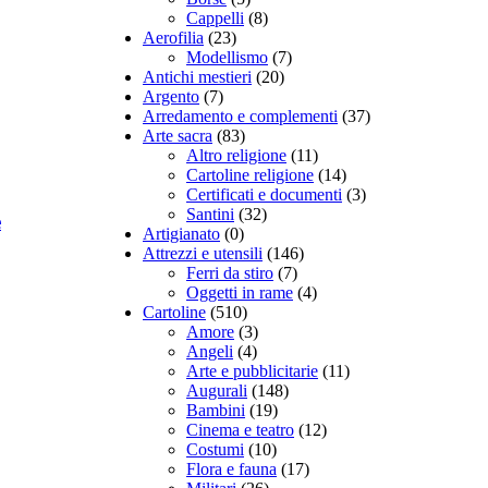
Cappelli
(8)
Aerofilia
(23)
Modellismo
(7)
Antichi mestieri
(20)
Argento
(7)
Arredamento e complementi
(37)
Arte sacra
(83)
Altro religione
(11)
Cartoline religione
(14)
Certificati e documenti
(3)
Santini
(32)
e
Artigianato
(0)
Attrezzi e utensili
(146)
Ferri da stiro
(7)
Oggetti in rame
(4)
Cartoline
(510)
Amore
(3)
Angeli
(4)
Arte e pubblicitarie
(11)
Augurali
(148)
Bambini
(19)
Cinema e teatro
(12)
Costumi
(10)
Flora e fauna
(17)