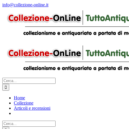
Salta
info@collezione-online.it
al
contenuto
Cerca
per:
Home
Collezione
Articoli e recensioni
Cerca
per: