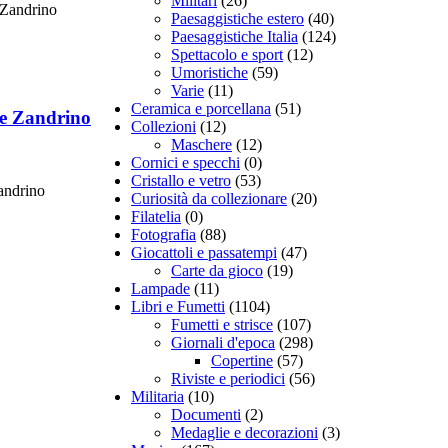
Militari
(26)
. Zandrino
Paesaggistiche estero
(40)
Paesaggistiche Italia
(124)
Spettacolo e sport
(12)
Umoristiche
(59)
Varie
(11)
Ceramica e porcellana
(51)
re Zandrino
Collezioni
(12)
Maschere
(12)
Cornici e specchi
(0)
Cristallo e vetro
(53)
Zandrino
Curiosità da collezionare
(20)
Filatelia
(0)
Fotografia
(88)
Giocattoli e passatempi
(47)
Carte da gioco
(19)
Lampade
(11)
Libri e Fumetti
(1104)
Fumetti e strisce
(107)
Giornali d'epoca
(298)
Copertine
(57)
Riviste e periodici
(56)
Militaria
(10)
Documenti
(2)
Medaglie e decorazioni
(3)