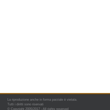
La riproduzione anche in forma parziale è vietata.
Tutti i diritti sono riservati
© Copyright 2005/2017 - All rights reserved