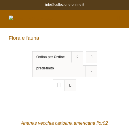
Salta
info@collezione-online.it
al
contenuto
Flora e fauna
Ordina per
Ordine
predefinito
Mostra
12 Prodotti
ACQUISTA
/
DETTAGLI
Ananas vecchia cartolina americana fior02