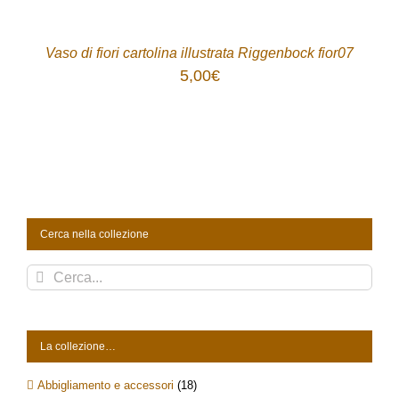
ACQUISTA
/
DETTAGLI
Vaso di fiori cartolina illustrata Riggenbock fior07
5,00
€
Cerca nella collezione
Cerca
per:
La collezione…
Abbigliamento e accessori
(18)