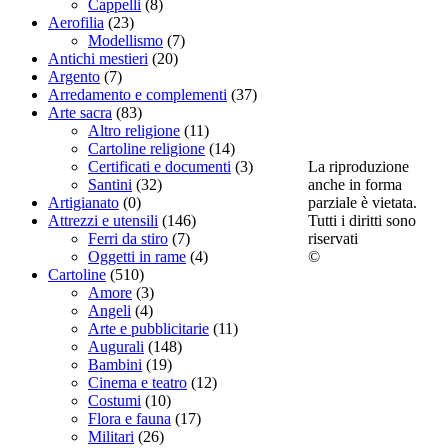
Cappelli
(8)
Aerofilia
(23)
Modellismo
(7)
Antichi mestieri
(20)
Argento
(7)
Arredamento e complementi
(37)
Arte sacra
(83)
Altro religione
(11)
Cartoline religione
(14)
La riproduzione
Certificati e documenti
(3)
anche in forma
Santini
(32)
parziale è vietata.
Artigianato
(0)
Tutti i diritti sono
Attrezzi e utensili
(146)
riservati
Ferri da stiro
(7)
©
Oggetti in rame
(4)
Cartoline
(510)
Amore
(3)
Angeli
(4)
Arte e pubblicitarie
(11)
Augurali
(148)
Bambini
(19)
Cinema e teatro
(12)
Costumi
(10)
Flora e fauna
(17)
Militari
(26)