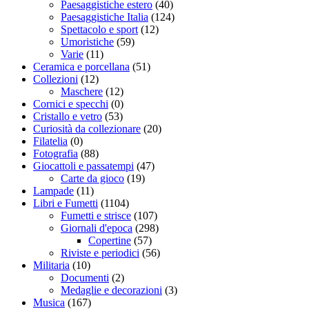
Paesaggistiche estero
(40)
Paesaggistiche Italia
(124)
Spettacolo e sport
(12)
Umoristiche
(59)
Varie
(11)
Ceramica e porcellana
(51)
Collezioni
(12)
Maschere
(12)
Cornici e specchi
(0)
Cristallo e vetro
(53)
Curiosità da collezionare
(20)
Filatelia
(0)
Fotografia
(88)
Giocattoli e passatempi
(47)
Carte da gioco
(19)
Lampade
(11)
Libri e Fumetti
(1104)
Fumetti e strisce
(107)
Giornali d'epoca
(298)
Copertine
(57)
Riviste e periodici
(56)
Militaria
(10)
Documenti
(2)
Medaglie e decorazioni
(3)
Musica
(167)