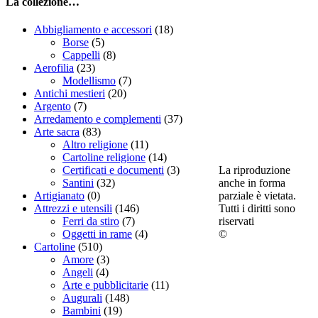
La collezione…
Abbigliamento e accessori
(18)
Borse
(5)
Cappelli
(8)
Aerofilia
(23)
Modellismo
(7)
Antichi mestieri
(20)
Argento
(7)
Arredamento e complementi
(37)
Arte sacra
(83)
Altro religione
(11)
Cartoline religione
(14)
La riproduzione
Certificati e documenti
(3)
anche in forma
Santini
(32)
parziale è vietata.
Artigianato
(0)
Tutti i diritti sono
Attrezzi e utensili
(146)
riservati
Ferri da stiro
(7)
©
Oggetti in rame
(4)
Cartoline
(510)
Amore
(3)
Angeli
(4)
Arte e pubblicitarie
(11)
Augurali
(148)
Bambini
(19)