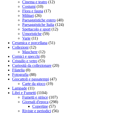
Cinema e teatro
(12)
Costumi
(10)
Flora e fauna
(17)
Militari
(26)
Paesaggistiche estero
(40)
Paesaggistiche Italia
(124)
Spettacolo e sport
(12)
Umoristiche
(59)
Varie
(11)
Ceramica e porcellana
(51)
Collezioni
(12)
Maschere
(12)
Cornici e specchi
(0)
Cristallo e vetro
(53)
Curiosità da collezionare
(20)
Filatelia
(0)
Fotografia
(88)
Giocattoli e passatempi
(47)
Carte da gioco
(19)
Lampade
(11)
Libri e Fumetti
(1104)
Fumetti e strisce
(107)
Giornali d'epoca
(298)
Copertine
(57)
Riviste e periodici
(56)