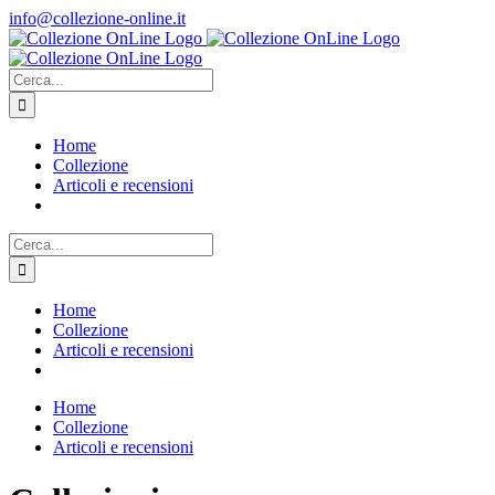
Salta
info@collezione-online.it
al
contenuto
Cerca
per:
Home
Collezione
Articoli e recensioni
Cerca
per:
Home
Collezione
Articoli e recensioni
Home
Collezione
Articoli e recensioni