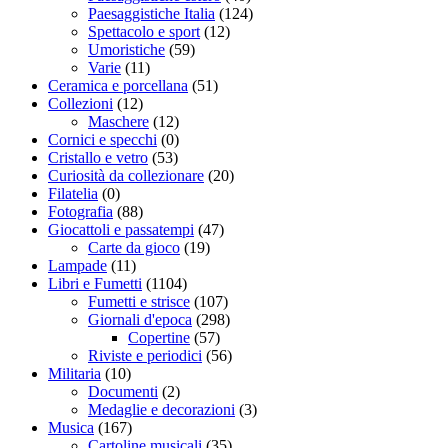
Paesaggistiche Italia
(124)
Spettacolo e sport
(12)
Umoristiche
(59)
Varie
(11)
Ceramica e porcellana
(51)
Collezioni
(12)
Maschere
(12)
Cornici e specchi
(0)
Cristallo e vetro
(53)
Curiosità da collezionare
(20)
Filatelia
(0)
Fotografia
(88)
Giocattoli e passatempi
(47)
Carte da gioco
(19)
Lampade
(11)
Libri e Fumetti
(1104)
Fumetti e strisce
(107)
Giornali d'epoca
(298)
Copertine
(57)
Riviste e periodici
(56)
Militaria
(10)
Documenti
(2)
Medaglie e decorazioni
(3)
Musica
(167)
Cartoline musicali
(35)