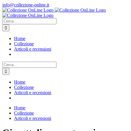
Salta
info@collezione-online.it
al
contenuto
Cerca
per:
Home
Collezione
Articoli e recensioni
Cerca
per:
Home
Collezione
Articoli e recensioni
Home
Collezione
Articoli e recensioni