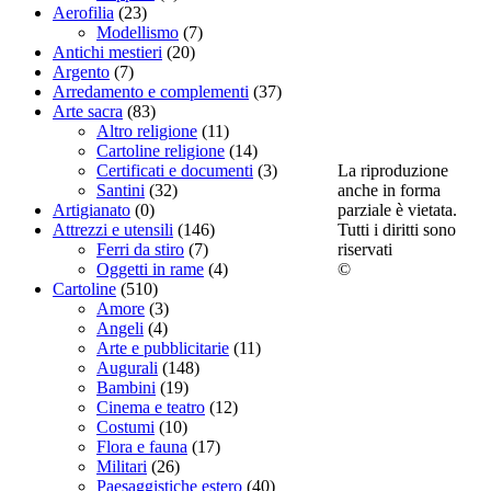
Aerofilia
(23)
Modellismo
(7)
Antichi mestieri
(20)
Argento
(7)
Arredamento e complementi
(37)
Arte sacra
(83)
Altro religione
(11)
Cartoline religione
(14)
La riproduzione
Certificati e documenti
(3)
anche in forma
Santini
(32)
parziale è vietata.
Artigianato
(0)
Tutti i diritti sono
Attrezzi e utensili
(146)
riservati
Ferri da stiro
(7)
©
Oggetti in rame
(4)
Cartoline
(510)
Amore
(3)
Angeli
(4)
Arte e pubblicitarie
(11)
Augurali
(148)
Bambini
(19)
Cinema e teatro
(12)
Costumi
(10)
Flora e fauna
(17)
Militari
(26)
Paesaggistiche estero
(40)