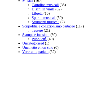
Musica
(167)
Cartoline musicali
(35)
Dischi in vinile
(62)
Libretti
(16)
Spartiti musicali
(50)
Strumenti musicali
(2)
Scripofilia e collezionismo cartaceo
(117)
Tessere
(21)
Stampe e incisioni
(60)
Pubblicità
(40)
Uncategorized
(1)
Uncinetto e non solo
(0)
Varie antiquariato
(32)