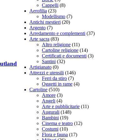
Cappelli
(8)
Aerofilia
(23)
Modellismo
(7)
Antichi mestieri
(20)
Argento
(7)
Arredamento e complementi
(37)
Arte sacra
(83)
Altro religione
(11)
Cartoline religione
(14)
Certificati e documenti
(3)
Santini
(32)
 Jutland
Artigianato
(0)
Attrezzi e utensili
(146)
Ferri da stiro
(7)
Oggetti in rame
(4)
Cartoline
(510)
Amore
(3)
Angeli
(4)
Arte e pubblicitarie
(11)
Augurali
(148)
Bambini
(19)
Cinema e teatro
(12)
Costumi
(10)
Flora e fauna
(17)