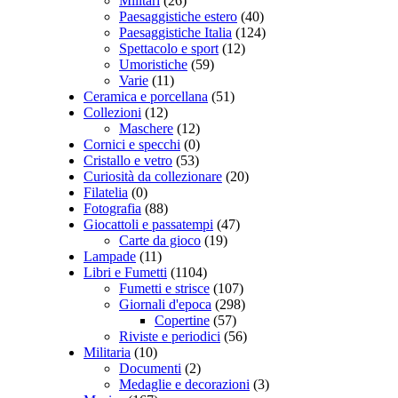
Militari
(26)
Paesaggistiche estero
(40)
Paesaggistiche Italia
(124)
Spettacolo e sport
(12)
Umoristiche
(59)
Varie
(11)
Ceramica e porcellana
(51)
Collezioni
(12)
Maschere
(12)
Cornici e specchi
(0)
Cristallo e vetro
(53)
Curiosità da collezionare
(20)
Filatelia
(0)
Fotografia
(88)
Giocattoli e passatempi
(47)
Carte da gioco
(19)
Lampade
(11)
Libri e Fumetti
(1104)
Fumetti e strisce
(107)
Giornali d'epoca
(298)
Copertine
(57)
Riviste e periodici
(56)
Militaria
(10)
Documenti
(2)
Medaglie e decorazioni
(3)