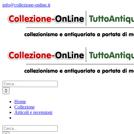
Salta
info@collezione-online.it
al
contenuto
Cerca
per:
Home
Collezione
Articoli e recensioni
Cerca
per: