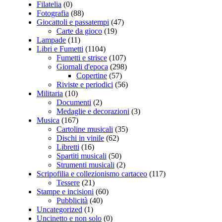
Filatelia
(0)
Fotografia
(88)
Giocattoli e passatempi
(47)
Carte da gioco
(19)
Lampade
(11)
Libri e Fumetti
(1104)
Fumetti e strisce
(107)
Giornali d'epoca
(298)
Copertine
(57)
Riviste e periodici
(56)
Militaria
(10)
Documenti
(2)
Medaglie e decorazioni
(3)
Musica
(167)
Cartoline musicali
(35)
Dischi in vinile
(62)
Libretti
(16)
Spartiti musicali
(50)
Strumenti musicali
(2)
Scripofilia e collezionismo cartaceo
(117)
Tessere
(21)
Stampe e incisioni
(60)
Pubblicità
(40)
Uncategorized
(1)
Uncinetto e non solo
(0)