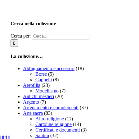
Cerca nella collezione
Cerca per:
La collezione…
Abbigliamento e accessori
(18)
Borse
(5)
Cappelli
(8)
Aerofilia
(23)
Modellismo
(7)
Antichi mestieri
(20)
Argento
(7)
Arredamento e complementi
(37)
Arte sacra
(83)
Altro religione
(11)
Cartoline religione
(14)
Certificati e documenti
(3)
Santini
(32)
1011