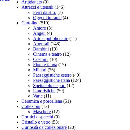
Artigianato
(0)
Attrezzi e utensili
(146)
Ferri da stiro
(7)
Oggetti in rame
(4)
Cartoline
(510)
Amore
(3)
Angeli
(4)
Arte e pubblicitarie
(11)
Augurali
(148)
Bambini
(19)
Cinema e teatro
(12)
Costumi
(10)
Flora e fauna
(17)
Militari
(26)
Paesaggistiche estero
(40)
Paesaggistiche Italia
(124)
Spettacolo e sport
(12)
Umoristiche
(59)
Varie
(11)
Ceramica e porcellana
(51)
Collezioni
(12)
Maschere
(12)
Cornici e specchi
(0)
Cristallo e vetro
(53)
Curiosità da collezionare
(20)