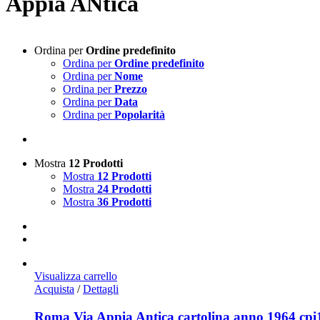
Appia ANtica
Ordina per
Ordine predefinito
Ordina per
Ordine predefinito
Ordina per
Nome
Ordina per
Prezzo
Ordina per
Data
Ordina per
Popolarità
Mostra
12 Prodotti
Mostra
12 Prodotti
Mostra
24 Prodotti
Mostra
36 Prodotti
Visualizza carrello
Acquista
/
Dettagli
Roma Via Appia Antica cartolina anno 1964 cpi