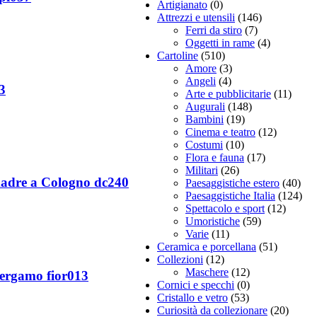
Artigianato
(0)
Attrezzi e utensili
(146)
Ferri da stiro
(7)
Oggetti in rame
(4)
Cartoline
(510)
Amore
(3)
Angeli
(4)
3
Arte e pubblicitarie
(11)
Augurali
(148)
Bambini
(19)
Cinema e teatro
(12)
Costumi
(10)
Flora e fauna
(17)
Militari
(26)
madre a Cologno dc240
Paesaggistiche estero
(40)
Paesaggistiche Italia
(124)
Spettacolo e sport
(12)
Umoristiche
(59)
Varie
(11)
Ceramica e porcellana
(51)
Collezioni
(12)
Maschere
(12)
 Bergamo fior013
Cornici e specchi
(0)
Cristallo e vetro
(53)
Curiosità da collezionare
(20)