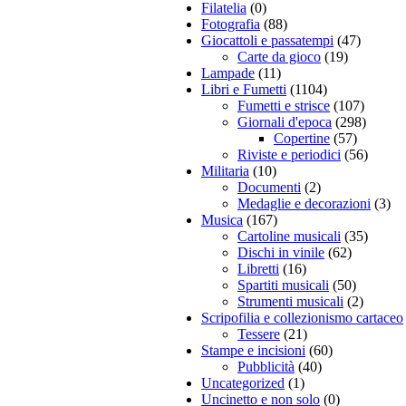
Filatelia
(0)
Fotografia
(88)
Giocattoli e passatempi
(47)
Carte da gioco
(19)
Lampade
(11)
Libri e Fumetti
(1104)
Fumetti e strisce
(107)
Giornali d'epoca
(298)
Copertine
(57)
Riviste e periodici
(56)
Militaria
(10)
Documenti
(2)
Medaglie e decorazioni
(3)
Musica
(167)
Cartoline musicali
(35)
Dischi in vinile
(62)
Libretti
(16)
Spartiti musicali
(50)
Strumenti musicali
(2)
Scripofilia e collezionismo cartaceo
Tessere
(21)
Stampe e incisioni
(60)
Pubblicità
(40)
Uncategorized
(1)
Uncinetto e non solo
(0)