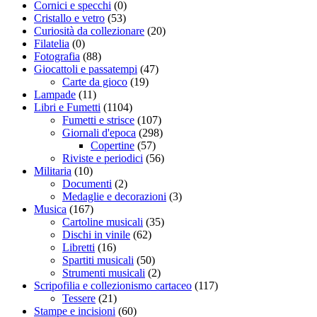
Cornici e specchi
(0)
Cristallo e vetro
(53)
Curiosità da collezionare
(20)
Filatelia
(0)
Fotografia
(88)
Giocattoli e passatempi
(47)
Carte da gioco
(19)
Lampade
(11)
Libri e Fumetti
(1104)
Fumetti e strisce
(107)
Giornali d'epoca
(298)
Copertine
(57)
Riviste e periodici
(56)
Militaria
(10)
Documenti
(2)
Medaglie e decorazioni
(3)
Musica
(167)
Cartoline musicali
(35)
Dischi in vinile
(62)
Libretti
(16)
Spartiti musicali
(50)
Strumenti musicali
(2)
Scripofilia e collezionismo cartaceo
(117)
Tessere
(21)
Stampe e incisioni
(60)