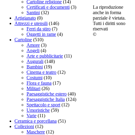
Cartoline religione
(14)
La riproduzione
Certificati e documenti
(3)
anche in forma
Santini
(32)
parziale è vietata.
Artigianato
(0)
Tutti i diritti sono
Attrezzi e utensili
(146)
riservati
Ferri da stiro
(7)
©
Oggetti in rame
(4)
Cartoline
(510)
Amore
(3)
Angeli
(4)
Arte e pubblicitarie
(11)
Augurali
(148)
Bambini
(19)
Cinema e teatro
(12)
Costumi
(10)
Flora e fauna
(17)
Militari
(26)
Paesaggistiche estero
(40)
Paesaggistiche Italia
(124)
Spettacolo e sport
(12)
Umoristiche
(59)
Varie
(11)
Ceramica e porcellana
(51)
Collezioni
(12)
Maschere
(12)