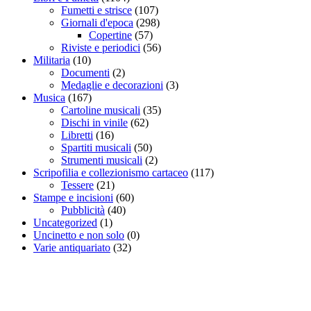
Fumetti e strisce
(107)
Giornali d'epoca
(298)
Copertine
(57)
Riviste e periodici
(56)
Militaria
(10)
Documenti
(2)
Medaglie e decorazioni
(3)
Musica
(167)
Cartoline musicali
(35)
Dischi in vinile
(62)
Libretti
(16)
Spartiti musicali
(50)
Strumenti musicali
(2)
Scripofilia e collezionismo cartaceo
(117)
Tessere
(21)
Stampe e incisioni
(60)
Pubblicità
(40)
Uncategorized
(1)
Uncinetto e non solo
(0)
Varie antiquariato
(32)