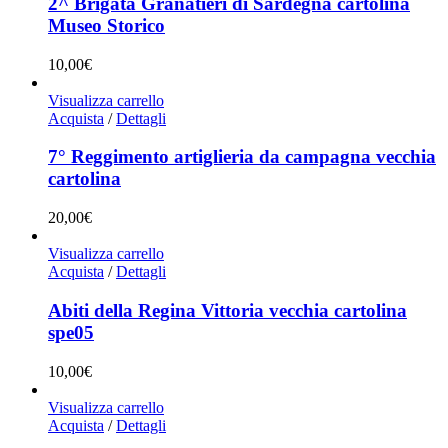
2^ Brigata Granatieri di Sardegna cartolina
Museo Storico
10,00
€
Visualizza carrello
Acquista
/
Dettagli
7° Reggimento artiglieria da campagna vecchia
cartolina
20,00
€
Visualizza carrello
Acquista
/
Dettagli
Abiti della Regina Vittoria vecchia cartolina
spe05
10,00
€
Visualizza carrello
Acquista
/
Dettagli