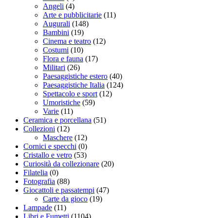
Angeli
(4)
Arte e pubblicitarie
(11)
Augurali
(148)
Bambini
(19)
Cinema e teatro
(12)
Costumi
(10)
Flora e fauna
(17)
Militari
(26)
Paesaggistiche estero
(40)
Paesaggistiche Italia
(124)
Spettacolo e sport
(12)
Umoristiche
(59)
Varie
(11)
Ceramica e porcellana
(51)
Collezioni
(12)
Maschere
(12)
Cornici e specchi
(0)
Cristallo e vetro
(53)
Curiosità da collezionare
(20)
Filatelia
(0)
Fotografia
(88)
Giocattoli e passatempi
(47)
Carte da gioco
(19)
Lampade
(11)
Libri e Fumetti
(1104)