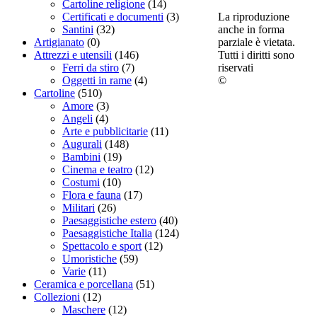
Cartoline religione
(14)
La riproduzione
Certificati e documenti
(3)
anche in forma
Santini
(32)
parziale è vietata.
Artigianato
(0)
Tutti i diritti sono
Attrezzi e utensili
(146)
riservati
Ferri da stiro
(7)
©
Oggetti in rame
(4)
Cartoline
(510)
Amore
(3)
Angeli
(4)
Arte e pubblicitarie
(11)
Augurali
(148)
Bambini
(19)
Cinema e teatro
(12)
Costumi
(10)
Flora e fauna
(17)
Militari
(26)
Paesaggistiche estero
(40)
Paesaggistiche Italia
(124)
Spettacolo e sport
(12)
Umoristiche
(59)
Varie
(11)
Ceramica e porcellana
(51)
Collezioni
(12)
Maschere
(12)