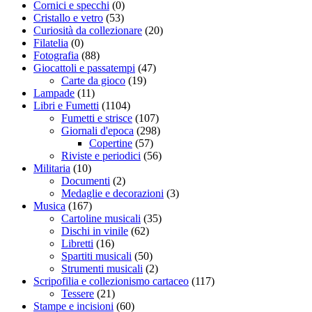
Cornici e specchi
(0)
Cristallo e vetro
(53)
Curiosità da collezionare
(20)
Filatelia
(0)
Fotografia
(88)
Giocattoli e passatempi
(47)
Carte da gioco
(19)
Lampade
(11)
Libri e Fumetti
(1104)
Fumetti e strisce
(107)
Giornali d'epoca
(298)
Copertine
(57)
Riviste e periodici
(56)
Militaria
(10)
Documenti
(2)
Medaglie e decorazioni
(3)
Musica
(167)
Cartoline musicali
(35)
Dischi in vinile
(62)
Libretti
(16)
Spartiti musicali
(50)
Strumenti musicali
(2)
Scripofilia e collezionismo cartaceo
(117)
Tessere
(21)
Stampe e incisioni
(60)