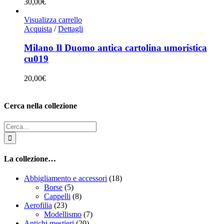
30,00
€
Visualizza carrello
Acquista
/
Dettagli
Milano Il Duomo antica cartolina umoristica
cu019
20,00
€
Cerca nella collezione
Cerca
per:
La collezione…
Abbigliamento e accessori
(18)
Borse
(5)
Cappelli
(8)
Aerofilia
(23)
Modellismo
(7)
Antichi mestieri
(20)