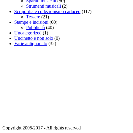
Spartiti musicali
(50)
Strumenti musicali
(2)
Scripofilia e collezionismo cartaceo
(117)
Tessere
(21)
Stampe e incisioni
(60)
Pubblicità
(40)
Uncategorized
(1)
Uncinetto e non solo
(0)
Varie antiquariato
(32)
Copyright 2005/2017 - All rights reserved