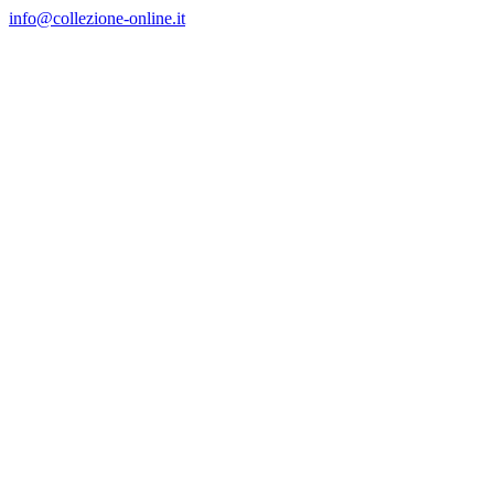
Salta
info@collezione-online.it
al
contenuto