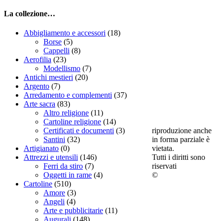
La collezione…
Abbigliamento e accessori
(18)
Borse
(5)
Cappelli
(8)
Aerofilia
(23)
Modellismo
(7)
Antichi mestieri
(20)
Argento
(7)
Arredamento e complementi
(37)
Arte sacra
(83)
Altro religione
(11)
Cartoline religione
(14)
riproduzione anche
Certificati e documenti
(3)
in forma parziale è
Santini
(32)
vietata.
Artigianato
(0)
Tutti i diritti sono
Attrezzi e utensili
(146)
riservati
Ferri da stiro
(7)
©
Oggetti in rame
(4)
Cartoline
(510)
Amore
(3)
Angeli
(4)
Arte e pubblicitarie
(11)
Augurali
(148)