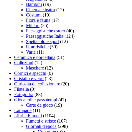
Bambini
(19)
Cinema e teatro
(12)
Costumi
(10)
Flora e fauna
(17)
Militari
(26)
Paesaggistiche estero
(40)
Paesaggistiche Italia
(124)
Spettacolo e sport
(12)
Umoristiche
(59)
Varie
(11)
Ceramica e porcellana
(51)
Collezioni
(12)
Maschere
(12)
Cornici e specchi
(0)
Cristallo e vetro
(53)
Curiosità da collezionare
(20)
Filatelia
(0)
Fotografia
(88)
Giocattoli e passatempi
(47)
Carte da gioco
(19)
Lampade
(11)
Libri e Fumetti
(1104)
Fumetti e strisce
(107)
Giornali d'epoca
(298)
Copertine
(57)