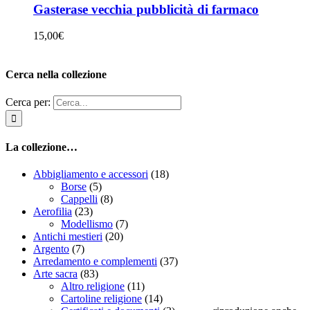
Gasterase vecchia pubblicità di farmaco
15,00
€
Cerca nella collezione
Cerca per:
La collezione…
Abbigliamento e accessori
(18)
Borse
(5)
Cappelli
(8)
Aerofilia
(23)
Modellismo
(7)
Antichi mestieri
(20)
Argento
(7)
Arredamento e complementi
(37)
Arte sacra
(83)
Altro religione
(11)
Cartoline religione
(14)