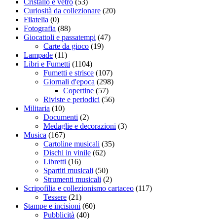
Cristallo e vetro
(53)
Curiosità da collezionare
(20)
Filatelia
(0)
Fotografia
(88)
Giocattoli e passatempi
(47)
Carte da gioco
(19)
Lampade
(11)
Libri e Fumetti
(1104)
Fumetti e strisce
(107)
Giornali d'epoca
(298)
Copertine
(57)
Riviste e periodici
(56)
Militaria
(10)
Documenti
(2)
Medaglie e decorazioni
(3)
Musica
(167)
Cartoline musicali
(35)
Dischi in vinile
(62)
Libretti
(16)
Spartiti musicali
(50)
Strumenti musicali
(2)
Scripofilia e collezionismo cartaceo
(117)
Tessere
(21)
Stampe e incisioni
(60)
Pubblicità
(40)