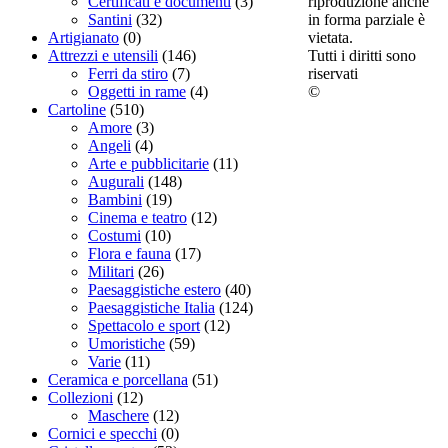
riproduzione anche
Certificati e documenti
(3)
in forma parziale è
Santini
(32)
vietata.
Artigianato
(0)
Tutti i diritti sono
Attrezzi e utensili
(146)
riservati
Ferri da stiro
(7)
©
Oggetti in rame
(4)
Cartoline
(510)
Amore
(3)
Angeli
(4)
Arte e pubblicitarie
(11)
Augurali
(148)
Bambini
(19)
Cinema e teatro
(12)
Costumi
(10)
Flora e fauna
(17)
Militari
(26)
Paesaggistiche estero
(40)
Paesaggistiche Italia
(124)
Spettacolo e sport
(12)
Umoristiche
(59)
Varie
(11)
Ceramica e porcellana
(51)
Collezioni
(12)
Maschere
(12)
Cornici e specchi
(0)