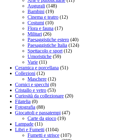
Arte e pubblicitarie
(11)
Augurali
(148)
Bambini
(19)
Cinema e teatro
(12)
Costumi
(10)
Flora e fauna
(17)
Militari
(26)
Paesaggistiche estero
(40)
Paesaggistiche Italia
(124)
Spettacolo e sport
(12)
Umoristiche
(59)
Varie
(11)
Ceramica e porcellana
(51)
Collezioni
(12)
Maschere
(12)
Cornici e specchi
(0)
Cristallo e vetro
(53)
Curiosità da collezionare
(20)
Filatelia
(0)
Fotografia
(88)
Giocattoli e passatempi
(47)
Carte da gioco
(19)
Lampade
(11)
Libri e Fumetti
(1104)
Fumetti e strisce
(107)