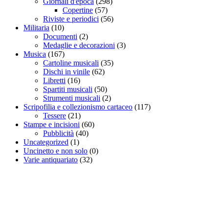
Giornali d'epoca
(298)
Copertine
(57)
Riviste e periodici
(56)
Militaria
(10)
Documenti
(2)
Medaglie e decorazioni
(3)
Musica
(167)
Cartoline musicali
(35)
Dischi in vinile
(62)
Libretti
(16)
Spartiti musicali
(50)
Strumenti musicali
(2)
Scripofilia e collezionismo cartaceo
(117)
Tessere
(21)
Stampe e incisioni
(60)
Pubblicità
(40)
Uncategorized
(1)
Uncinetto e non solo
(0)
Varie antiquariato
(32)