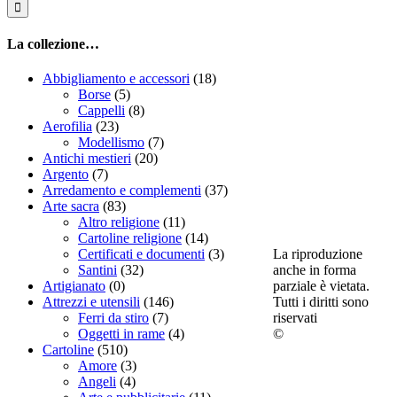
La collezione…
Abbigliamento e accessori
(18)
Borse
(5)
Cappelli
(8)
Aerofilia
(23)
Modellismo
(7)
Antichi mestieri
(20)
Argento
(7)
Arredamento e complementi
(37)
Arte sacra
(83)
Altro religione
(11)
Cartoline religione
(14)
La riproduzione
Certificati e documenti
(3)
anche in forma
Santini
(32)
parziale è vietata.
Artigianato
(0)
Tutti i diritti sono
Attrezzi e utensili
(146)
riservati
Ferri da stiro
(7)
©
Oggetti in rame
(4)
Cartoline
(510)
Amore
(3)
Angeli
(4)