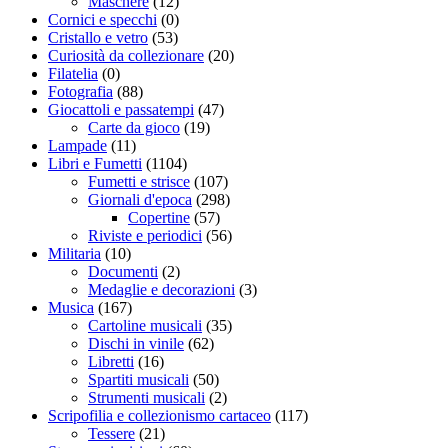
Maschere
(12)
Cornici e specchi
(0)
Cristallo e vetro
(53)
Curiosità da collezionare
(20)
Filatelia
(0)
Fotografia
(88)
Giocattoli e passatempi
(47)
Carte da gioco
(19)
Lampade
(11)
Libri e Fumetti
(1104)
Fumetti e strisce
(107)
Giornali d'epoca
(298)
Copertine
(57)
Riviste e periodici
(56)
Militaria
(10)
Documenti
(2)
Medaglie e decorazioni
(3)
Musica
(167)
Cartoline musicali
(35)
Dischi in vinile
(62)
Libretti
(16)
Spartiti musicali
(50)
Strumenti musicali
(2)
Scripofilia e collezionismo cartaceo
(117)
Tessere
(21)