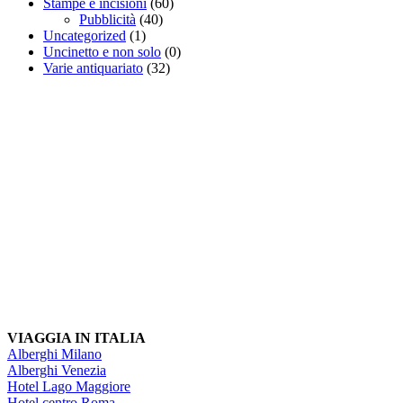
Stampe e incisioni
(60)
Pubblicità
(40)
Uncategorized
(1)
Uncinetto e non solo
(0)
Varie antiquariato
(32)
VIAGGIA IN ITALIA
Alberghi Milano
Alberghi Venezia
Hotel Lago Maggiore
Hotel centro Roma