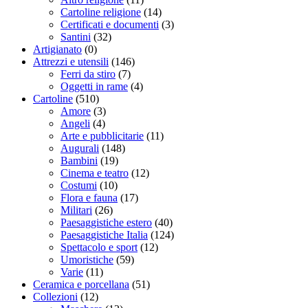
Cartoline religione
(14)
Certificati e documenti
(3)
Santini
(32)
Artigianato
(0)
Attrezzi e utensili
(146)
Ferri da stiro
(7)
Oggetti in rame
(4)
Cartoline
(510)
Amore
(3)
Angeli
(4)
Arte e pubblicitarie
(11)
Augurali
(148)
Bambini
(19)
Cinema e teatro
(12)
Costumi
(10)
Flora e fauna
(17)
Militari
(26)
Paesaggistiche estero
(40)
Paesaggistiche Italia
(124)
Spettacolo e sport
(12)
Umoristiche
(59)
Varie
(11)
Ceramica e porcellana
(51)
Collezioni
(12)