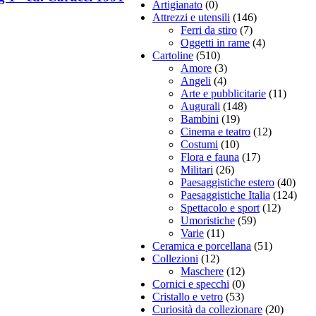
Artigianato
(0)
Attrezzi e utensili
(146)
Ferri da stiro
(7)
Oggetti in rame
(4)
Cartoline
(510)
Amore
(3)
Angeli
(4)
Arte e pubblicitarie
(11)
Augurali
(148)
Bambini
(19)
Cinema e teatro
(12)
Costumi
(10)
Flora e fauna
(17)
Militari
(26)
Paesaggistiche estero
(40)
Paesaggistiche Italia
(124)
Spettacolo e sport
(12)
Umoristiche
(59)
Varie
(11)
Ceramica e porcellana
(51)
Collezioni
(12)
Maschere
(12)
Cornici e specchi
(0)
Cristallo e vetro
(53)
Curiosità da collezionare
(20)