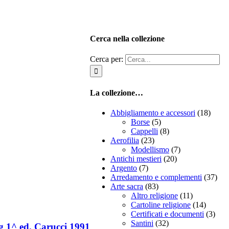
Cerca nella collezione
Cerca per:
La collezione…
Abbigliamento e accessori
(18)
Borse
(5)
Cappelli
(8)
Aerofilia
(23)
Modellismo
(7)
Antichi mestieri
(20)
Argento
(7)
Arredamento e complementi
(37)
Arte sacra
(83)
Altro religione
(11)
Cartoline religione
(14)
Certificati e documenti
(3)
Santini
(32)
rg 1^ ed. Carucci 1991