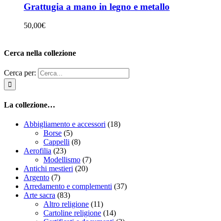
Grattugia a mano in legno e metallo
50,00
€
Cerca nella collezione
Cerca per:
La collezione…
Abbigliamento e accessori
(18)
Borse
(5)
Cappelli
(8)
Aerofilia
(23)
Modellismo
(7)
Antichi mestieri
(20)
Argento
(7)
Arredamento e complementi
(37)
Arte sacra
(83)
Altro religione
(11)
Cartoline religione
(14)