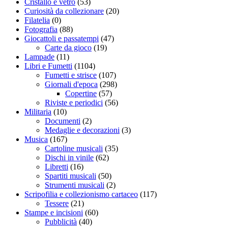
Cristallo e vetro
(53)
Curiosità da collezionare
(20)
Filatelia
(0)
Fotografia
(88)
Giocattoli e passatempi
(47)
Carte da gioco
(19)
Lampade
(11)
Libri e Fumetti
(1104)
Fumetti e strisce
(107)
Giornali d'epoca
(298)
Copertine
(57)
Riviste e periodici
(56)
Militaria
(10)
Documenti
(2)
Medaglie e decorazioni
(3)
Musica
(167)
Cartoline musicali
(35)
Dischi in vinile
(62)
Libretti
(16)
Spartiti musicali
(50)
Strumenti musicali
(2)
Scripofilia e collezionismo cartaceo
(117)
Tessere
(21)
Stampe e incisioni
(60)
Pubblicità
(40)