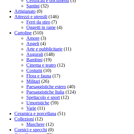
Certificati e documenti
(3)
Santini
(32)
Artigianato
(0)
Attrezzi e utensili
(146)
Ferri da stiro
(7)
Oggetti in rame
(4)
Cartoline
(510)
Amore
(3)
Angeli
(4)
Arte e pubblicitarie
(11)
Augurali
(148)
Bambini
(19)
Cinema e teatro
(12)
Costumi
(10)
Flora e fauna
(17)
Militari
(26)
Paesaggistiche estero
(40)
Paesaggistiche Italia
(124)
Spettacolo e sport
(12)
Umoristiche
(59)
Varie
(11)
Ceramica e porcellana
(51)
Collezioni
(12)
Maschere
(12)
Cornici e specchi
(0)