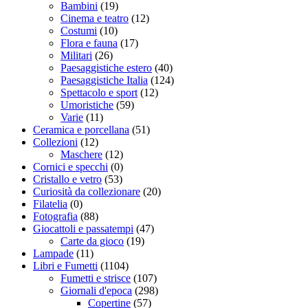
Bambini
(19)
Cinema e teatro
(12)
Costumi
(10)
Flora e fauna
(17)
Militari
(26)
Paesaggistiche estero
(40)
Paesaggistiche Italia
(124)
Spettacolo e sport
(12)
Umoristiche
(59)
Varie
(11)
Ceramica e porcellana
(51)
Collezioni
(12)
Maschere
(12)
Cornici e specchi
(0)
Cristallo e vetro
(53)
Curiosità da collezionare
(20)
Filatelia
(0)
Fotografia
(88)
Giocattoli e passatempi
(47)
Carte da gioco
(19)
Lampade
(11)
Libri e Fumetti
(1104)
Fumetti e strisce
(107)
Giornali d'epoca
(298)
Copertine
(57)