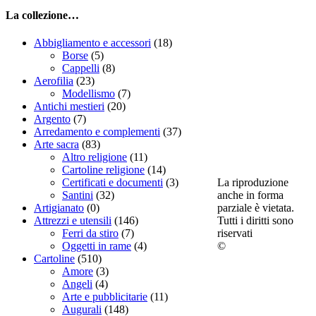
La collezione…
Abbigliamento e accessori
(18)
Borse
(5)
Cappelli
(8)
Aerofilia
(23)
Modellismo
(7)
Antichi mestieri
(20)
Argento
(7)
Arredamento e complementi
(37)
Arte sacra
(83)
Altro religione
(11)
Cartoline religione
(14)
La riproduzione
Certificati e documenti
(3)
anche in forma
Santini
(32)
parziale è vietata.
Artigianato
(0)
Tutti i diritti sono
Attrezzi e utensili
(146)
riservati
Ferri da stiro
(7)
©
Oggetti in rame
(4)
Cartoline
(510)
Amore
(3)
Angeli
(4)
Arte e pubblicitarie
(11)
Augurali
(148)