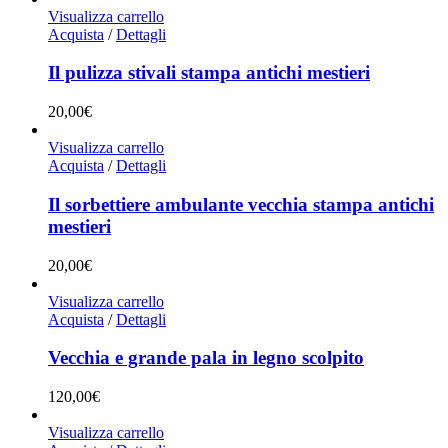
Visualizza carrello
Acquista
/
Dettagli
Il pulizza stivali stampa antichi mestieri
20,00
€
Visualizza carrello
Acquista
/
Dettagli
Il sorbettiere ambulante vecchia stampa antichi
mestieri
20,00
€
Visualizza carrello
Acquista
/
Dettagli
Vecchia e grande pala in legno scolpito
120,00
€
Visualizza carrello