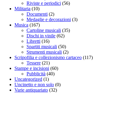
Riviste e periodici
(56)
Militaria
(10)
Documenti
(2)
Medaglie e decorazioni
(3)
Musica
(167)
Cartoline musicali
(35)
Dischi in vinile
(62)
Libretti
(16)
Spartiti musicali
(50)
Strumenti musicali
(2)
Scripofilia e collezionismo cartaceo
(117)
Tessere
(21)
Stampe e incisioni
(60)
Pubblicità
(40)
Uncategorized
(1)
Uncinetto e non solo
(0)
Varie antiquariato
(32)