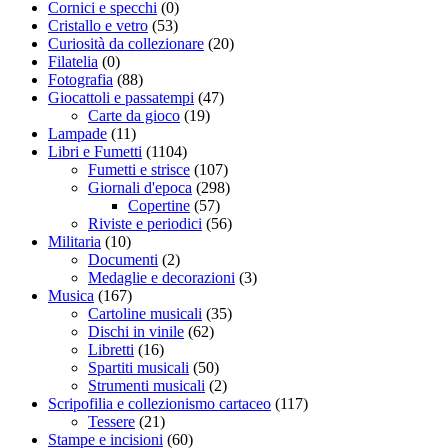
Cornici e specchi
(0)
Cristallo e vetro
(53)
Curiosità da collezionare
(20)
Filatelia
(0)
Fotografia
(88)
Giocattoli e passatempi
(47)
Carte da gioco
(19)
Lampade
(11)
Libri e Fumetti
(1104)
Fumetti e strisce
(107)
Giornali d'epoca
(298)
Copertine
(57)
Riviste e periodici
(56)
Militaria
(10)
Documenti
(2)
Medaglie e decorazioni
(3)
Musica
(167)
Cartoline musicali
(35)
Dischi in vinile
(62)
Libretti
(16)
Spartiti musicali
(50)
Strumenti musicali
(2)
Scripofilia e collezionismo cartaceo
(117)
Tessere
(21)
Stampe e incisioni
(60)