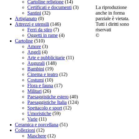
Cartoline religione
(14)
La riproduzione
Certificati e documenti
(3)
anche in forma
Santini
(32)
parziale è vietata.
Artigianato
(0)
Tutti i diritti sono
Attrezzi e utensili
(146)
riservati
Ferri da stiro
(7)
©
Oggetti in rame
(4)
Cartoline
(510)
Amore
(3)
Angeli
(4)
Arte e pubblicitarie
(11)
Augurali
(148)
Bambini
(19)
Cinema e teatro
(12)
Costumi
(10)
Flora e fauna
(17)
Militari
(26)
Paesaggistiche estero
(40)
Paesaggistiche Italia
(124)
Spettacolo e sport
(12)
Umoristiche
(59)
Varie
(11)
Ceramica e porcellana
(51)
Collezioni
(12)
Maschere
(12)