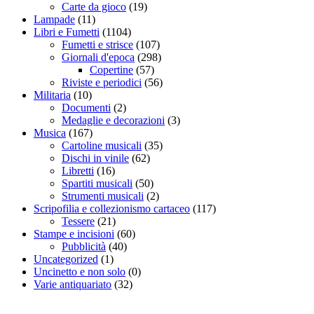
Carte da gioco
(19)
Lampade
(11)
Libri e Fumetti
(1104)
Fumetti e strisce
(107)
Giornali d'epoca
(298)
Copertine
(57)
Riviste e periodici
(56)
Militaria
(10)
Documenti
(2)
Medaglie e decorazioni
(3)
Musica
(167)
Cartoline musicali
(35)
Dischi in vinile
(62)
Libretti
(16)
Spartiti musicali
(50)
Strumenti musicali
(2)
Scripofilia e collezionismo cartaceo
(117)
Tessere
(21)
Stampe e incisioni
(60)
Pubblicità
(40)
Uncategorized
(1)
Uncinetto e non solo
(0)
Varie antiquariato
(32)