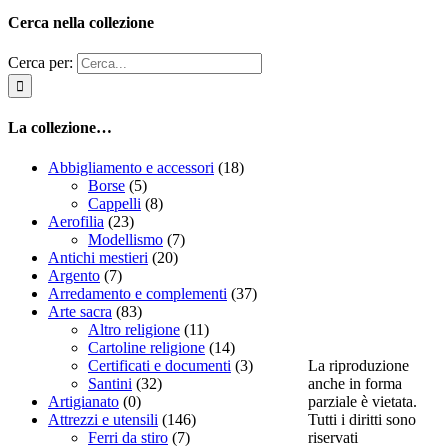
Cerca nella collezione
Cerca per:
La collezione…
Abbigliamento e accessori
(18)
Borse
(5)
Cappelli
(8)
Aerofilia
(23)
Modellismo
(7)
Antichi mestieri
(20)
Argento
(7)
Arredamento e complementi
(37)
Arte sacra
(83)
Altro religione
(11)
Cartoline religione
(14)
La riproduzione
Certificati e documenti
(3)
anche in forma
Santini
(32)
parziale è vietata.
Artigianato
(0)
Tutti i diritti sono
Attrezzi e utensili
(146)
riservati
Ferri da stiro
(7)