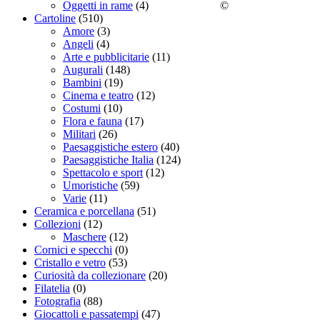
©
Oggetti in rame
(4)
Cartoline
(510)
Amore
(3)
Angeli
(4)
Arte e pubblicitarie
(11)
Augurali
(148)
Bambini
(19)
Cinema e teatro
(12)
Costumi
(10)
Flora e fauna
(17)
Militari
(26)
Paesaggistiche estero
(40)
Paesaggistiche Italia
(124)
Spettacolo e sport
(12)
Umoristiche
(59)
Varie
(11)
Ceramica e porcellana
(51)
Collezioni
(12)
Maschere
(12)
Cornici e specchi
(0)
Cristallo e vetro
(53)
Curiosità da collezionare
(20)
Filatelia
(0)
Fotografia
(88)
Giocattoli e passatempi
(47)