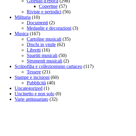
Giornali d'epoca
(298)
Copertine
(57)
Riviste e periodici
(56)
Militaria
(10)
Documenti
(2)
Medaglie e decorazioni
(3)
Musica
(167)
Cartoline musicali
(35)
Dischi in vinile
(62)
Libretti
(16)
Spartiti musicali
(50)
Strumenti musicali
(2)
Scripofilia e collezionismo cartaceo
(117)
Tessere
(21)
Stampe e incisioni
(60)
Pubblicità
(40)
Uncategorized
(1)
Uncinetto e non solo
(0)
Varie antiquariato
(32)