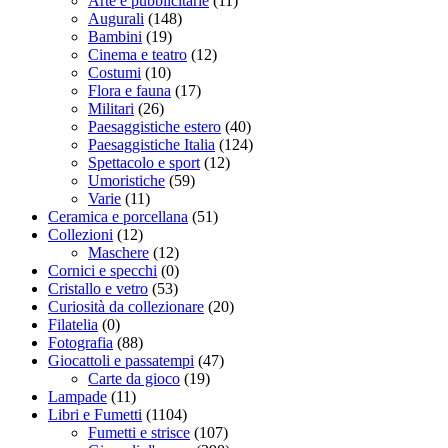
Arte e pubblicitarie
(11)
Augurali
(148)
Bambini
(19)
Cinema e teatro
(12)
Costumi
(10)
Flora e fauna
(17)
Militari
(26)
Paesaggistiche estero
(40)
Paesaggistiche Italia
(124)
Spettacolo e sport
(12)
Umoristiche
(59)
Varie
(11)
Ceramica e porcellana
(51)
Collezioni
(12)
Maschere
(12)
Cornici e specchi
(0)
Cristallo e vetro
(53)
Curiosità da collezionare
(20)
Filatelia
(0)
Fotografia
(88)
Giocattoli e passatempi
(47)
Carte da gioco
(19)
Lampade
(11)
Libri e Fumetti
(1104)
Fumetti e strisce
(107)