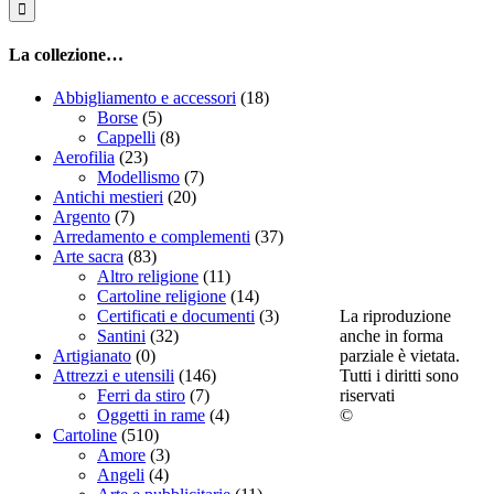
La collezione…
Abbigliamento e accessori
(18)
Borse
(5)
Cappelli
(8)
Aerofilia
(23)
Modellismo
(7)
Antichi mestieri
(20)
Argento
(7)
Arredamento e complementi
(37)
Arte sacra
(83)
Altro religione
(11)
Cartoline religione
(14)
La riproduzione
Certificati e documenti
(3)
anche in forma
Santini
(32)
parziale è vietata.
Artigianato
(0)
Tutti i diritti sono
Attrezzi e utensili
(146)
riservati
Ferri da stiro
(7)
©
Oggetti in rame
(4)
Cartoline
(510)
Amore
(3)
Angeli
(4)