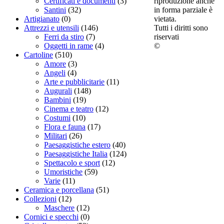
riproduzione anche
Certificati e documenti
(3)
in forma parziale è
Santini
(32)
vietata.
Artigianato
(0)
Tutti i diritti sono
Attrezzi e utensili
(146)
riservati
Ferri da stiro
(7)
©
Oggetti in rame
(4)
Cartoline
(510)
Amore
(3)
Angeli
(4)
Arte e pubblicitarie
(11)
Augurali
(148)
Bambini
(19)
Cinema e teatro
(12)
Costumi
(10)
Flora e fauna
(17)
Militari
(26)
Paesaggistiche estero
(40)
Paesaggistiche Italia
(124)
Spettacolo e sport
(12)
Umoristiche
(59)
Varie
(11)
Ceramica e porcellana
(51)
Collezioni
(12)
Maschere
(12)
Cornici e specchi
(0)