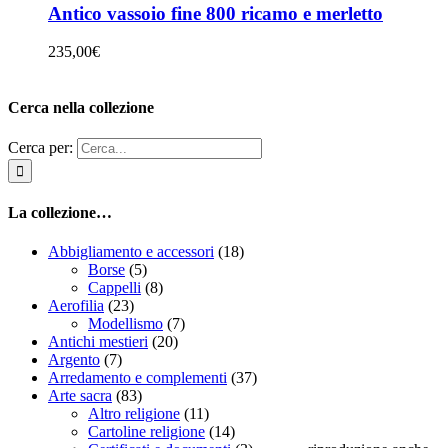
Antico vassoio fine 800 ricamo e merletto
235,00
€
Cerca nella collezione
Cerca per:
La collezione…
Abbigliamento e accessori
(18)
Borse
(5)
Cappelli
(8)
Aerofilia
(23)
Modellismo
(7)
Antichi mestieri
(20)
Argento
(7)
Arredamento e complementi
(37)
Arte sacra
(83)
Altro religione
(11)
Cartoline religione
(14)