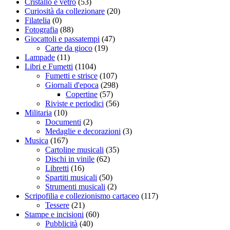
Cristallo e vetro
(53)
Curiosità da collezionare
(20)
Filatelia
(0)
Fotografia
(88)
Giocattoli e passatempi
(47)
Carte da gioco
(19)
Lampade
(11)
Libri e Fumetti
(1104)
Fumetti e strisce
(107)
Giornali d'epoca
(298)
Copertine
(57)
Riviste e periodici
(56)
Militaria
(10)
Documenti
(2)
Medaglie e decorazioni
(3)
Musica
(167)
Cartoline musicali
(35)
Dischi in vinile
(62)
Libretti
(16)
Spartiti musicali
(50)
Strumenti musicali
(2)
Scripofilia e collezionismo cartaceo
(117)
Tessere
(21)
Stampe e incisioni
(60)
Pubblicità
(40)