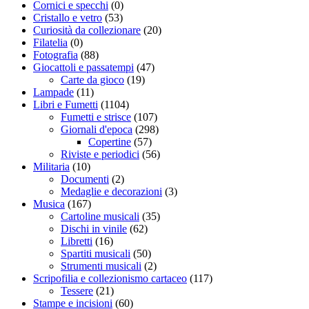
Cornici e specchi
(0)
Cristallo e vetro
(53)
Curiosità da collezionare
(20)
Filatelia
(0)
Fotografia
(88)
Giocattoli e passatempi
(47)
Carte da gioco
(19)
Lampade
(11)
Libri e Fumetti
(1104)
Fumetti e strisce
(107)
Giornali d'epoca
(298)
Copertine
(57)
Riviste e periodici
(56)
Militaria
(10)
Documenti
(2)
Medaglie e decorazioni
(3)
Musica
(167)
Cartoline musicali
(35)
Dischi in vinile
(62)
Libretti
(16)
Spartiti musicali
(50)
Strumenti musicali
(2)
Scripofilia e collezionismo cartaceo
(117)
Tessere
(21)
Stampe e incisioni
(60)