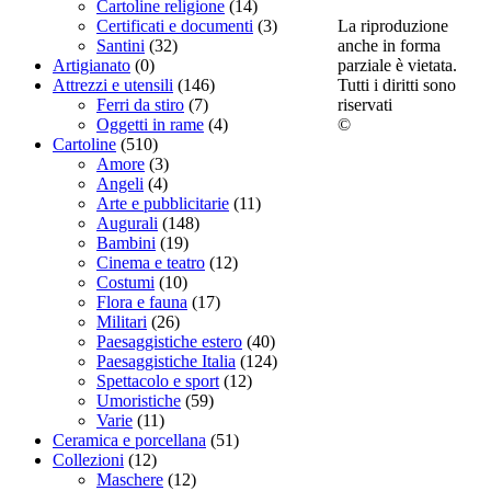
Cartoline religione
(14)
La riproduzione
Certificati e documenti
(3)
anche in forma
Santini
(32)
parziale è vietata.
Artigianato
(0)
Tutti i diritti sono
Attrezzi e utensili
(146)
riservati
Ferri da stiro
(7)
©
Oggetti in rame
(4)
Cartoline
(510)
Amore
(3)
Angeli
(4)
Arte e pubblicitarie
(11)
Augurali
(148)
Bambini
(19)
Cinema e teatro
(12)
Costumi
(10)
Flora e fauna
(17)
Militari
(26)
Paesaggistiche estero
(40)
Paesaggistiche Italia
(124)
Spettacolo e sport
(12)
Umoristiche
(59)
Varie
(11)
Ceramica e porcellana
(51)
Collezioni
(12)
Maschere
(12)