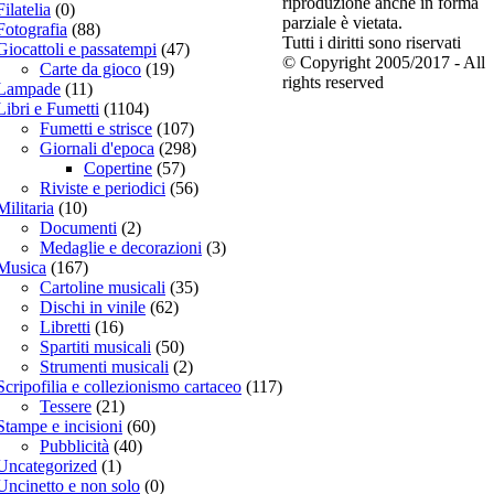
riproduzione anche in forma
Filatelia
(0)
parziale è vietata.
Fotografia
(88)
Tutti i diritti sono riservati
Giocattoli e passatempi
(47)
© Copyright 2005/2017 - All
Carte da gioco
(19)
rights reserved
Lampade
(11)
Libri e Fumetti
(1104)
Fumetti e strisce
(107)
Giornali d'epoca
(298)
Copertine
(57)
Riviste e periodici
(56)
Militaria
(10)
Documenti
(2)
Medaglie e decorazioni
(3)
Musica
(167)
Cartoline musicali
(35)
Dischi in vinile
(62)
Libretti
(16)
Spartiti musicali
(50)
Strumenti musicali
(2)
Scripofilia e collezionismo cartaceo
(117)
Tessere
(21)
Stampe e incisioni
(60)
Pubblicità
(40)
Uncategorized
(1)
Uncinetto e non solo
(0)