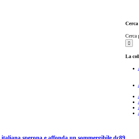
Cerca 
Cerca 
La co
 italiana sperona e affonda un sommergibile dc89