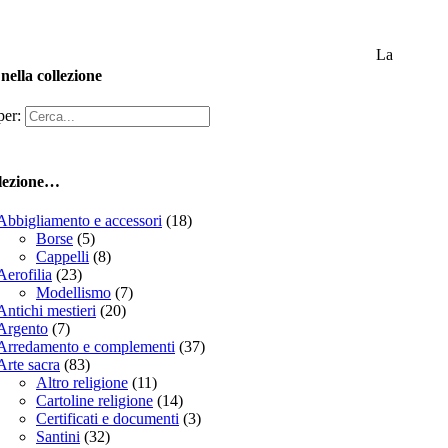
La
nella collezione
per:
llezione…
Abbigliamento e accessori
(18)
Borse
(5)
Cappelli
(8)
Aerofilia
(23)
Modellismo
(7)
Antichi mestieri
(20)
Argento
(7)
Arredamento e complementi
(37)
Arte sacra
(83)
Altro religione
(11)
Cartoline religione
(14)
Certificati e documenti
(3)
Santini
(32)