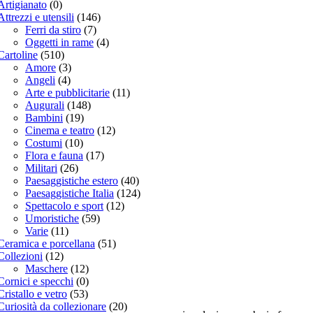
Artigianato
(0)
Attrezzi e utensili
(146)
Ferri da stiro
(7)
Oggetti in rame
(4)
Cartoline
(510)
Amore
(3)
Angeli
(4)
Arte e pubblicitarie
(11)
Augurali
(148)
Bambini
(19)
Cinema e teatro
(12)
Costumi
(10)
Flora e fauna
(17)
Militari
(26)
Paesaggistiche estero
(40)
Paesaggistiche Italia
(124)
Spettacolo e sport
(12)
Umoristiche
(59)
Varie
(11)
Ceramica e porcellana
(51)
Collezioni
(12)
Maschere
(12)
Cornici e specchi
(0)
Cristallo e vetro
(53)
Curiosità da collezionare
(20)