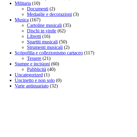
Militaria
(10)
Documenti
(2)
Medaglie e decorazioni
(3)
Musica
(167)
Cartoline musicali
(35)
Dischi in vinile
(62)
Libretti
(16)
Spartiti musicali
(50)
Strumenti musicali
(2)
Scripofilia e collezionismo cartaceo
(117)
Tessere
(21)
Stampe e incisioni
(60)
Pubblicità
(40)
Uncategorized
(1)
Uncinetto e non solo
(0)
Varie antiquariato
(32)