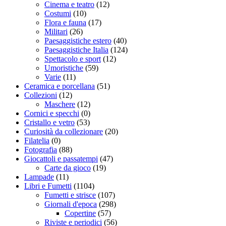
Cinema e teatro
(12)
Costumi
(10)
Flora e fauna
(17)
Militari
(26)
Paesaggistiche estero
(40)
Paesaggistiche Italia
(124)
Spettacolo e sport
(12)
Umoristiche
(59)
Varie
(11)
Ceramica e porcellana
(51)
Collezioni
(12)
Maschere
(12)
Cornici e specchi
(0)
Cristallo e vetro
(53)
Curiosità da collezionare
(20)
Filatelia
(0)
Fotografia
(88)
Giocattoli e passatempi
(47)
Carte da gioco
(19)
Lampade
(11)
Libri e Fumetti
(1104)
Fumetti e strisce
(107)
Giornali d'epoca
(298)
Copertine
(57)
Riviste e periodici
(56)