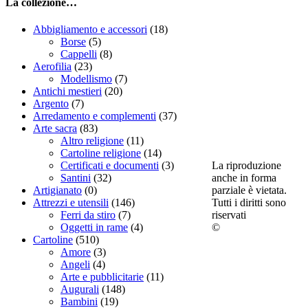
La collezione…
Abbigliamento e accessori
(18)
Borse
(5)
Cappelli
(8)
Aerofilia
(23)
Modellismo
(7)
Antichi mestieri
(20)
Argento
(7)
Arredamento e complementi
(37)
Arte sacra
(83)
Altro religione
(11)
Cartoline religione
(14)
La riproduzione
Certificati e documenti
(3)
anche in forma
Santini
(32)
parziale è vietata.
Artigianato
(0)
Tutti i diritti sono
Attrezzi e utensili
(146)
riservati
Ferri da stiro
(7)
©
Oggetti in rame
(4)
Cartoline
(510)
Amore
(3)
Angeli
(4)
Arte e pubblicitarie
(11)
Augurali
(148)
Bambini
(19)