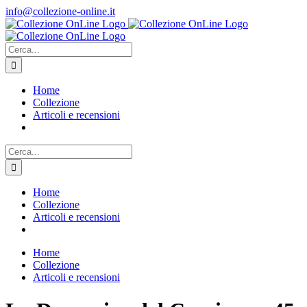
Salta
info@collezione-online.it
al
contenuto
Cerca
per:
Home
Collezione
Articoli e recensioni
Cerca
per:
Home
Collezione
Articoli e recensioni
Home
Collezione
Articoli e recensioni