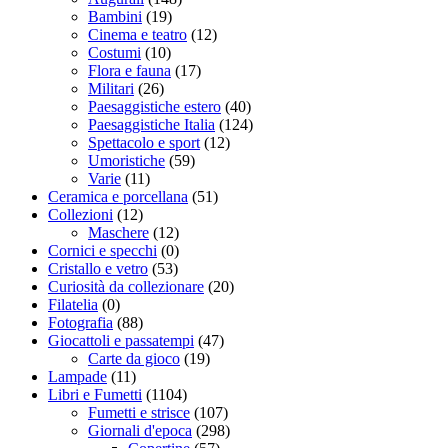
Bambini
(19)
Cinema e teatro
(12)
Costumi
(10)
Flora e fauna
(17)
Militari
(26)
Paesaggistiche estero
(40)
Paesaggistiche Italia
(124)
Spettacolo e sport
(12)
Umoristiche
(59)
Varie
(11)
Ceramica e porcellana
(51)
Collezioni
(12)
Maschere
(12)
Cornici e specchi
(0)
Cristallo e vetro
(53)
Curiosità da collezionare
(20)
Filatelia
(0)
Fotografia
(88)
Giocattoli e passatempi
(47)
Carte da gioco
(19)
Lampade
(11)
Libri e Fumetti
(1104)
Fumetti e strisce
(107)
Giornali d'epoca
(298)