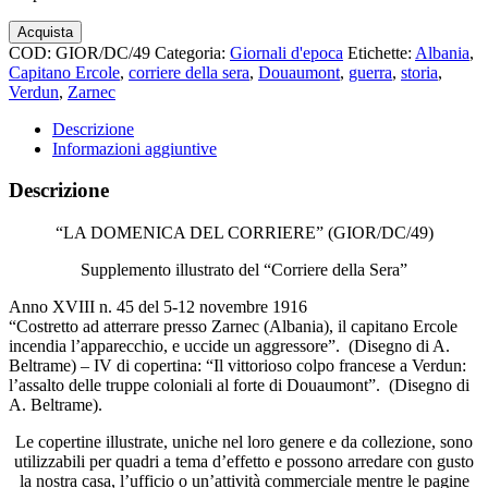
La
Acquista
Domenica
COD:
GIOR/DC/49
Categoria:
Giornali d'epoca
Etichette:
Albania
,
del
Capitano Ercole
,
corriere della sera
,
Douaumont
,
guerra
,
storia
,
Corriere
Verdun
,
Zarnec
n.45
1916
Descrizione
Atterraggio
Informazioni aggiuntive
di
fortuna
Descrizione
del
capitano
“LA DOMENICA DEL CORRIERE” (GIOR/DC/49)
Ercole
a
Supplemento illustrato del “Corriere della Sera”
Zarnec
dc49
Anno XVIII n. 45 del 5-12 novembre 1916
quantità
“Costretto ad atterrare presso Zarnec (Albania), il capitano Ercole
incendia l’apparecchio, e uccide un aggressore”. (Disegno di A.
Beltrame) – IV di copertina: “Il vittorioso colpo francese a Verdun:
l’assalto delle truppe coloniali al forte di Douaumont”. (Disegno di
A. Beltrame).
Le copertine illustrate, uniche nel loro genere e da collezione, sono
utilizzabili per quadri a tema d’effetto e possono arredare con gusto
la nostra casa, l’ufficio o un’attività commerciale mentre le pagine