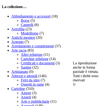
La collezione…
Abbigliamento e accessori
(18)
Borse
(5)
Cappelli
(8)
Aerofilia
(23)
Modellismo
(7)
Antichi mestieri
(20)
Argento
(7)
Arredamento e complementi
(37)
Arte sacra
(83)
Altro religione
(11)
Cartoline religione
(14)
La riproduzione
Certificati e documenti
(3)
anche in forma
Santini
(32)
parziale è vietata.
Artigianato
(0)
Tutti i diritti sono
Attrezzi e utensili
(146)
riservati
Ferri da stiro
(7)
©
Oggetti in rame
(4)
Cartoline
(510)
Amore
(3)
Angeli
(4)
Arte e pubblicitarie
(11)
Augurali
(148)