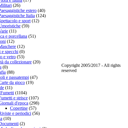
Flora e fauna
(17)
Militari
(26)
Paesaggistiche estero
(40)
Paesaggistiche Italia
(124)
Spettacolo e sport
(12)
Umoristiche
(59)
Varie
(11)
ca e porcellana
(51)
ioni
(12)
Maschere
(12)
 e specchi
(0)
lo e vetro
(53)
tà da collezionare
(20)
Copyright 2005/2017 - All rights
a
(0)
reserved
afia
(88)
oli e passatempi
(47)
Carte da gioco
(19)
de
(11)
 Fumetti
(1104)
Fumetti e strisce
(107)
Giornali d'epoca
(298)
Copertine
(57)
Riviste e periodici
(56)
ia
(10)
Documenti
(2)