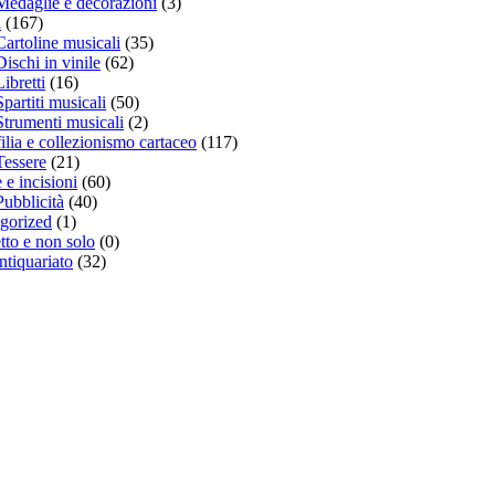
Medaglie e decorazioni
(3)
a
(167)
Cartoline musicali
(35)
Dischi in vinile
(62)
Libretti
(16)
Spartiti musicali
(50)
Strumenti musicali
(2)
ilia e collezionismo cartaceo
(117)
Tessere
(21)
e incisioni
(60)
Pubblicità
(40)
gorized
(1)
tto e non solo
(0)
ntiquariato
(32)