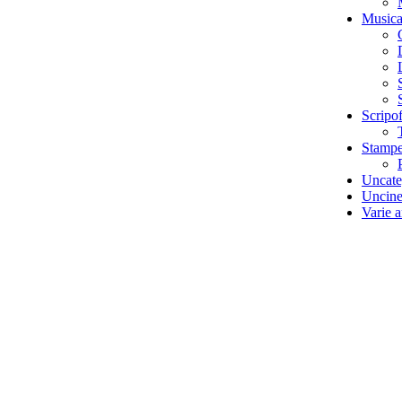
Music
Scripof
Stampe 
Uncate
Uncine
Varie a