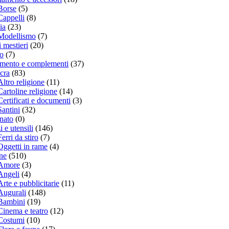
Borse
(5)
Cappelli
(8)
ia
(23)
Modellismo
(7)
 mestieri
(20)
o
(7)
mento e complementi
(37)
cra
(83)
Altro religione
(11)
Cartoline religione
(14)
Certificati e documenti
(3)
Santini
(32)
anato
(0)
i e utensili
(146)
Ferri da stiro
(7)
Oggetti in rame
(4)
ine
(510)
Amore
(3)
Angeli
(4)
Arte e pubblicitarie
(11)
Augurali
(148)
Bambini
(19)
Cinema e teatro
(12)
Costumi
(10)