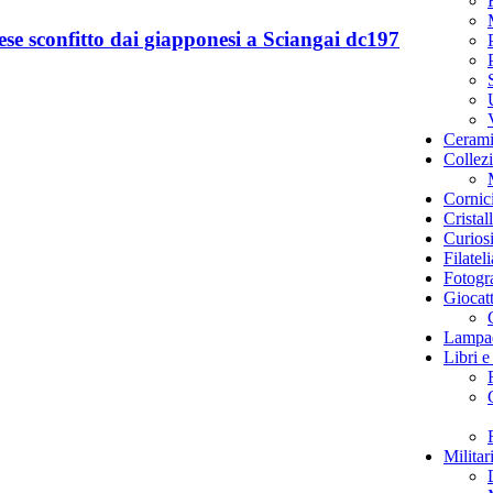
se sconfitto dai giapponesi a Sciangai dc197
Cerami
Collez
Cornici
Cristal
Curiosi
Filateli
Fotogr
Giocatt
Lampa
Libri e
Militar