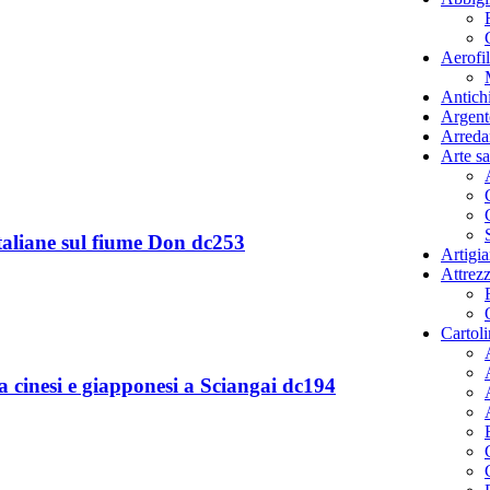
Aerofil
Antichi
Argent
Arreda
Arte sa
taliane sul fiume Don dc253
Artigi
Attrezz
Cartol
 cinesi e giapponesi a Sciangai dc194