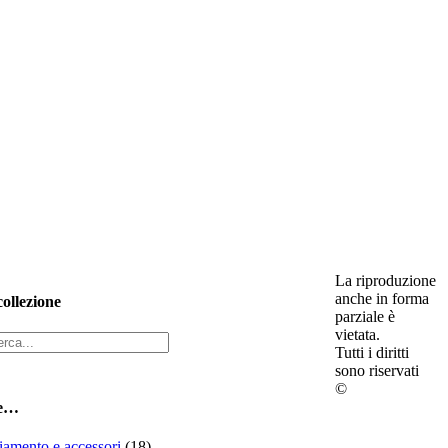
La riproduzione
anche in forma
collezione
parziale è
vietata.
Tutti i diritti
sono riservati
©
ne…
iamento e accessori
(18)