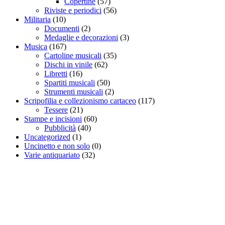
Copertine
(57)
Riviste e periodici
(56)
Militaria
(10)
Documenti
(2)
Medaglie e decorazioni
(3)
Musica
(167)
Cartoline musicali
(35)
Dischi in vinile
(62)
Libretti
(16)
Spartiti musicali
(50)
Strumenti musicali
(2)
Scripofilia e collezionismo cartaceo
(117)
Tessere
(21)
Stampe e incisioni
(60)
Pubblicità
(40)
Uncategorized
(1)
Uncinetto e non solo
(0)
Varie antiquariato
(32)