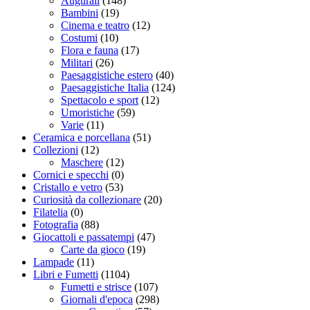
Augurali
(148)
Bambini
(19)
Cinema e teatro
(12)
Costumi
(10)
Flora e fauna
(17)
Militari
(26)
Paesaggistiche estero
(40)
Paesaggistiche Italia
(124)
Spettacolo e sport
(12)
Umoristiche
(59)
Varie
(11)
Ceramica e porcellana
(51)
Collezioni
(12)
Maschere
(12)
Cornici e specchi
(0)
Cristallo e vetro
(53)
Curiosità da collezionare
(20)
Filatelia
(0)
Fotografia
(88)
Giocattoli e passatempi
(47)
Carte da gioco
(19)
Lampade
(11)
Libri e Fumetti
(1104)
Fumetti e strisce
(107)
Giornali d'epoca
(298)