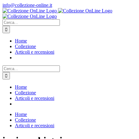
Salta
info@collezione-online.it
al
contenuto
Cerca
per:
Home
Collezione
Articoli e recensioni
Cerca
per:
Home
Collezione
Articoli e recensioni
Home
Collezione
Articoli e recensioni