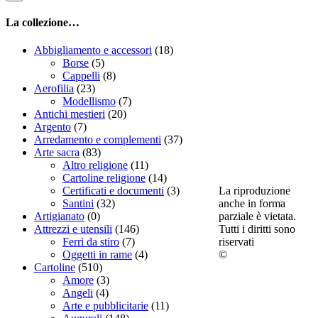
La collezione…
Abbigliamento e accessori
(18)
Borse
(5)
Cappelli
(8)
Aerofilia
(23)
Modellismo
(7)
Antichi mestieri
(20)
Argento
(7)
Arredamento e complementi
(37)
Arte sacra
(83)
Altro religione
(11)
Cartoline religione
(14)
La riproduzione
Certificati e documenti
(3)
anche in forma
Santini
(32)
parziale è vietata.
Artigianato
(0)
Tutti i diritti sono
Attrezzi e utensili
(146)
riservati
Ferri da stiro
(7)
©
Oggetti in rame
(4)
Cartoline
(510)
Amore
(3)
Angeli
(4)
Arte e pubblicitarie
(11)