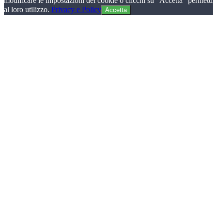
modificare le impostazioni dei cookie o clicchi su "Accetta" permetti
al loro utilizzo.
Privacy e Policy
Accetta
Torna
in
cima