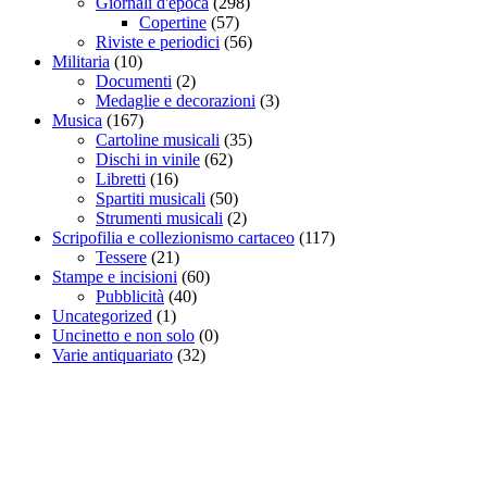
Giornali d'epoca
(298)
Copertine
(57)
Riviste e periodici
(56)
Militaria
(10)
Documenti
(2)
Medaglie e decorazioni
(3)
Musica
(167)
Cartoline musicali
(35)
Dischi in vinile
(62)
Libretti
(16)
Spartiti musicali
(50)
Strumenti musicali
(2)
Scripofilia e collezionismo cartaceo
(117)
Tessere
(21)
Stampe e incisioni
(60)
Pubblicità
(40)
Uncategorized
(1)
Uncinetto e non solo
(0)
Varie antiquariato
(32)