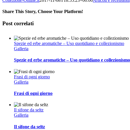
Collezione-Online.it
2017-11-08T18:55:23+00:00
Articoli e recensioni
Share This Story, Choose Your Platform!
Facebook
Twitter
Reddit
LinkedIn
Tumblr
Pinterest
Vk
Email
Post correlati
Spezie ed erbe aromatiche – Uso quotidiano e collezionismo
Galleria
Spezie ed erbe aromatiche – Uso quotidiano e collezionismo
Frasi di ogni giorno
Galleria
Frasi di ogni giorno
Il sifone da seltz
Galleria
Il sifone da seltz