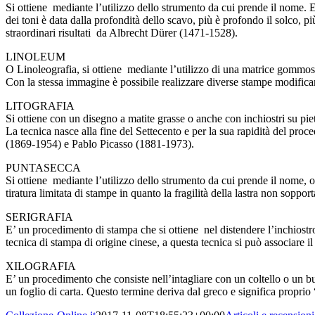
Si ottiene mediante l’utilizzo dello strumento da cui prende il nome. E
dei toni è data dalla profondità dello scavo, più è profondo il solco,
straordinari risultati da Albrecht Dürer (1471-1528).
LINOLEUM
O Linoleografia, si ottiene mediante l’utilizzo di una matrice gommosa e
Con la stessa immagine è possibile realizzare diverse stampe modifican
LITOGRAFIA
Si ottiene con un disegno a matite grasse o anche con inchiostri su pietr
La tecnica nasce alla fine del Settecento e per la sua rapidità del proc
(1869-1954) e Pablo Picasso (1881-1973).
PUNTASECCA
Si ottiene mediante l’utilizzo dello strumento da cui prende il nome,
tiratura limitata di stampe in quanto la fragilità della lastra non sop
SERIGRAFIA
E’ un procedimento di stampa che si ottiene nel distendere l’inchiostro 
tecnica di stampa di origine cinese, a questa tecnica si può associare
XILOGRAFIA
E’ un procedimento che consiste nell’intagliare con un coltello o un bul
un foglio di carta. Questo termine deriva dal greco e significa propri