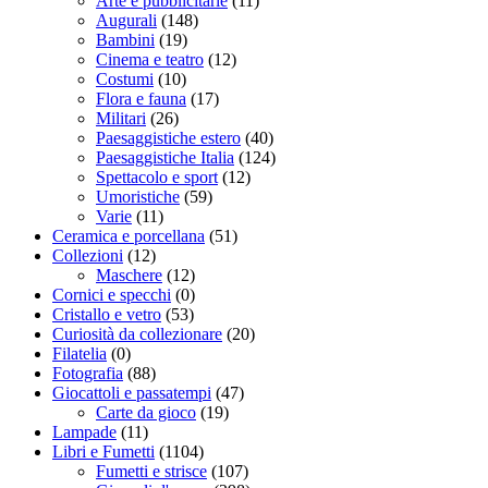
Arte e pubblicitarie
(11)
Augurali
(148)
Bambini
(19)
Cinema e teatro
(12)
Costumi
(10)
Flora e fauna
(17)
Militari
(26)
Paesaggistiche estero
(40)
Paesaggistiche Italia
(124)
Spettacolo e sport
(12)
Umoristiche
(59)
Varie
(11)
Ceramica e porcellana
(51)
Collezioni
(12)
Maschere
(12)
Cornici e specchi
(0)
Cristallo e vetro
(53)
Curiosità da collezionare
(20)
Filatelia
(0)
Fotografia
(88)
Giocattoli e passatempi
(47)
Carte da gioco
(19)
Lampade
(11)
Libri e Fumetti
(1104)
Fumetti e strisce
(107)