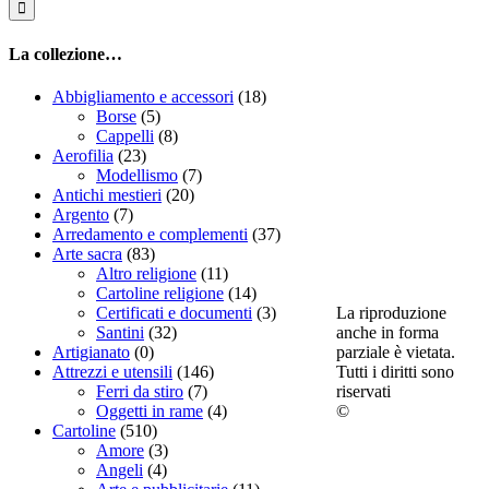
La collezione…
Abbigliamento e accessori
(18)
Borse
(5)
Cappelli
(8)
Aerofilia
(23)
Modellismo
(7)
Antichi mestieri
(20)
Argento
(7)
Arredamento e complementi
(37)
Arte sacra
(83)
Altro religione
(11)
Cartoline religione
(14)
La riproduzione
Certificati e documenti
(3)
anche in forma
Santini
(32)
parziale è vietata.
Artigianato
(0)
Tutti i diritti sono
Attrezzi e utensili
(146)
riservati
Ferri da stiro
(7)
©
Oggetti in rame
(4)
Cartoline
(510)
Amore
(3)
Angeli
(4)