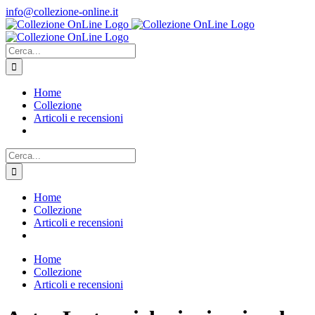
Salta
info@collezione-online.it
al
contenuto
Cerca
per:
Home
Collezione
Articoli e recensioni
Cerca
per:
Home
Collezione
Articoli e recensioni
Home
Collezione
Articoli e recensioni